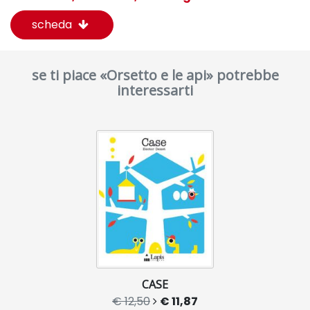
scheda
se ti piace «Orsetto e le api» potrebbe
interessarti
CASE
€ 12,50
€ 11,87