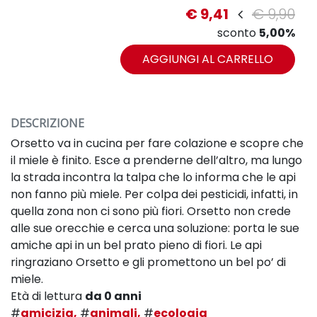
€ 9,41
€ 9,90
sconto
5,00%
AGGIUNGI AL CARRELLO
DESCRIZIONE
Orsetto va in cucina per fare colazione e scopre che
il miele è finito. Esce a prenderne dell’altro, ma lungo
la strada incontra la talpa che lo informa che le api
non fanno più miele. Per colpa dei pesticidi, infatti, in
quella zona non ci sono più fiori. Orsetto non crede
alle sue orecchie e cerca una soluzione: porta le sue
amiche api in un bel prato pieno di fiori. Le api
ringraziano Orsetto e gli promettono un bel po’ di
miele.
Età di lettura
da 0 anni
#
amicizia,
#
animali,
#
ecologia