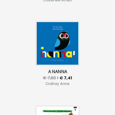
A NANNA
€ 7,80
€ 7,41
Crahay Anne