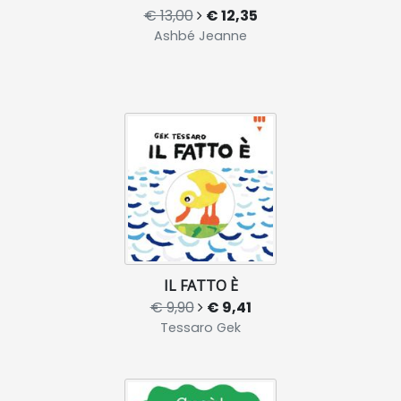
€ 13,00
€ 12,35
Ashbé Jeanne
IL FATTO È
€ 9,90
€ 9,41
Tessaro Gek