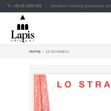
+39 06 3295 935
Spedizioni nazionali gratuite per ord
Home
Lo straniero