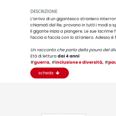
DESCRIZIONE
L’arrivo di un gigantesco straniero interro
chiamati dal Re, provano in tutti i modi a s
il gigante inizia a piangere. Le sue lacrim
faccia a faccia con lo straniero. Adesso è fa
Un racconto che parla della paura del div
Età di lettura
dai 4 anni
#
guerra,
#
inclusione e diversità,
#
pa
scheda