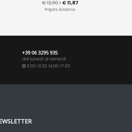
€ 12,50
€ 11,87
Papini Arianna
+39 06 3295 935
dal lunedì al venerdì
9:00-12:30 14:00-17:00
EWSLETTER