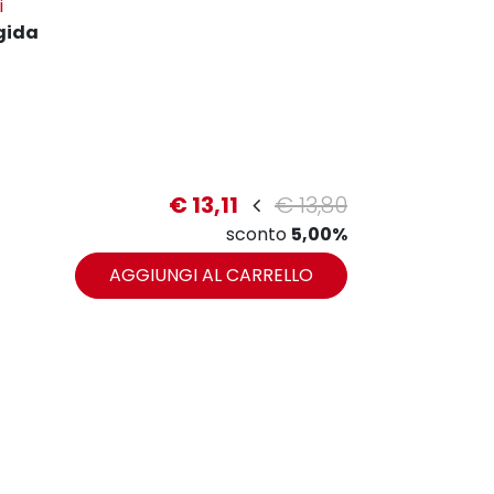
i
gida
zoom
€ 13,11
€ 13,80
sconto
5,00%
AGGIUNGI AL CARRELLO