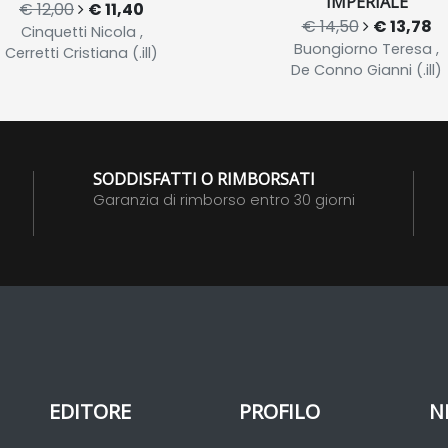
IMPERIALE
€ 12,00
€ 11,40
€ 14,50
€ 13,78
Cinquetti Nicola ,
Buongiorno Teresa ,
Cerretti Cristiana (.ill)
De Conno Gianni (.ill)
SODDISFATTI O RIMBORSATI
Garanzia di rimborso entro 30 giorni
EDITORE
PROFILO
N