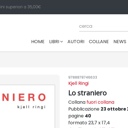
ini superiori a 35,00€
(CURRENT)
HOME
LIBRI
AUTORI
COLLANE
NEWS
9788878746633
Kjell Ringi
Lo straniero
Collana
fuori collana
Pubblicazione
23 ottobre 
pagine
40
formato 23,7 x 17,4