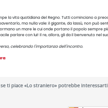
mpe la vita quotidiana del Regno. Tutti cominciano a preoc
paventarlo, ma nulla vale: il gigante, da lassù, non può sen
e formano un mare le cui onde portano il popolo sempre più i
cile parlare con lui! Il re, allora, gli da il benvenuto nel s
erso, celebrando l'importanza dell'incontro.
ura
se ti piace «Lo straniero» potrebbe interessarti