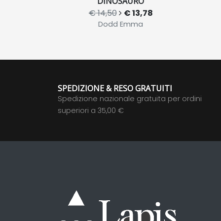
DINOSAURO
€ 14,50
€ 13,78
Dodd Emma
SPEDIZIONE & RESO GRATUITI
Spedizione nazionale gratuita per ordini
superiori a 35,00 €