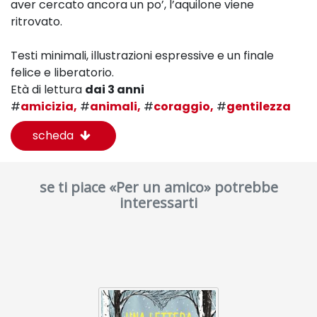
aver cercato ancora un po’, l’aquilone viene
ritrovato.
Testi minimali, illustrazioni espressive e un finale
felice e liberatorio.
Età di lettura
dai 3 anni
#
amicizia,
#
animali,
#
coraggio,
#
gentilezza
scheda
se ti piace «Per un amico» potrebbe
interessarti