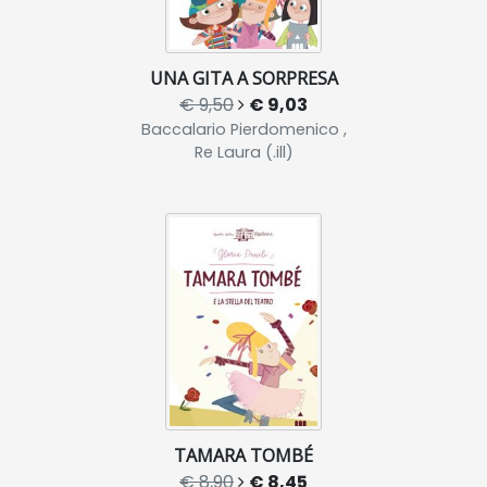
UNA GITA A SORPRESA
€ 9,50
€ 9,03
Baccalario Pierdomenico ,
Re Laura (.ill)
TAMARA TOMBÉ
€ 8,90
€ 8,45