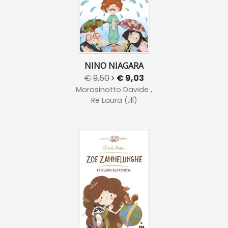
NINO NIAGARA
€ 9,50
€ 9,03
Morosinotto Davide ,
Re Laura (.ill)