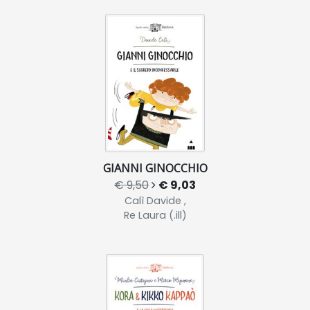
GIANNI GINOCCHIO
€ 9,50
€ 9,03
Calì Davide ,
Re Laura (.ill)