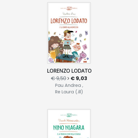
LORENZO LODATO
€ 9,50
€ 9,03
Pau Andrea ,
Re Laura (.ill)