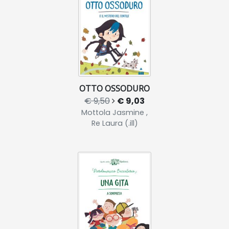
OTTO OSSODURO
€ 9,50
€ 9,03
Mottola Jasmine ,
Re Laura (.ill)