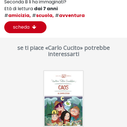
Seconda B li ha immaginati?
Età di lettura
dai 7 anni
#
amicizia,
#
scuola,
#
avventura
scheda
se ti piace «Carlo Cucito» potrebbe
interessarti