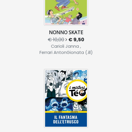
NONNO SKATE
€ 10,00
€ 9,50
Carioli Janna ,
Ferrari AntonGionata (.ill)