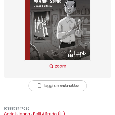
zoom
leggi un
estratto
9788878747036
Carioli Janna
,
Belli Alfredo (ill.)