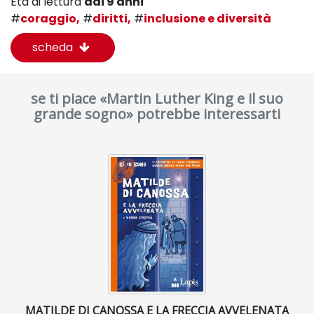
Età di lettura
dai 9 anni
#
coraggio,
#
diritti,
#
inclusione e diversità
scheda
se ti piace «Martin Luther King e il suo
grande sogno» potrebbe interessarti
MATILDE DI CANOSSA E LA FRECCIA AVVELENATA