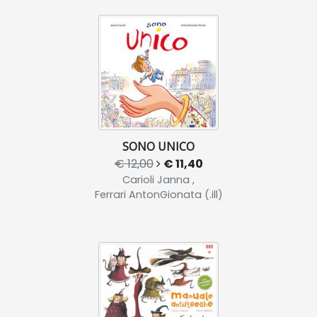
SONO UNICO
€ 12,00
€ 11,40
Carioli Janna ,
Ferrari AntonGionata (.ill)