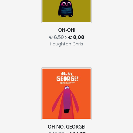
OH-OH!
€ 8,50
€ 8,08
Haughton Chris
OH NO, GEORGE!