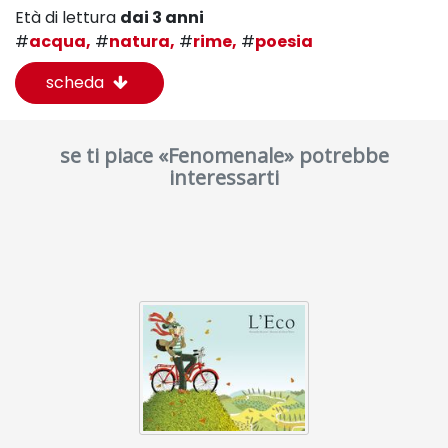
Età di lettura
dai 3 anni
#
acqua,
#
natura,
#
rime,
#
poesia
scheda
se ti piace «Fenomenale» potrebbe
interessarti