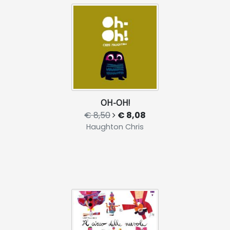
OH-OH!
€ 8,50
€ 8,08
Haughton Chris