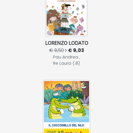
LORENZO LODATO
€ 9,50
€ 9,03
Pau Andrea ,
Re Laura (.ill)