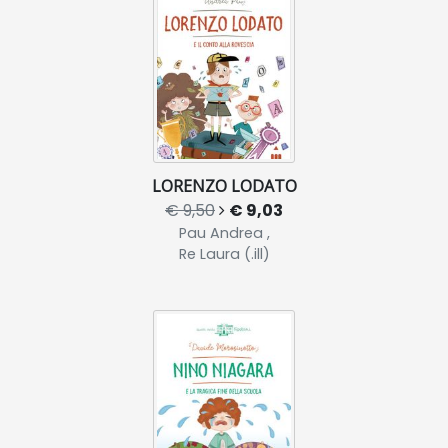
LORENZO LODATO
€ 9,50
€ 9,03
Pau Andrea ,
Re Laura (.ill)