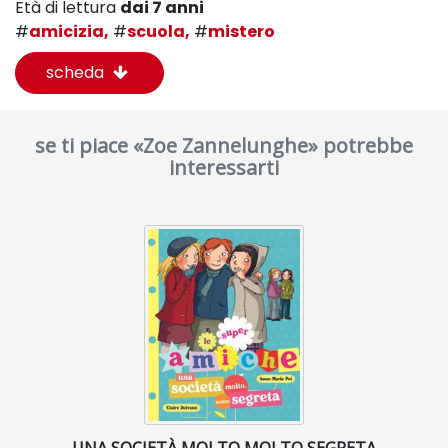
Età di lettura
dai 7 anni
#
amicizia,
#
scuola,
#
mistero
scheda
se ti piace «Zoe Zannelunghe» potrebbe
interessarti
UNA SOCIETÀ MOLTO MOLTO SEGRETA