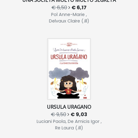
€ 6,50
€ 6,17
Pol Anne-Marie ,
Delvaux Claire (.ill)
URSULA URAGANO
€ 9,50
€ 9,03
Luciani Paola, De Amicis Igor ,
Re Laura (.ill)