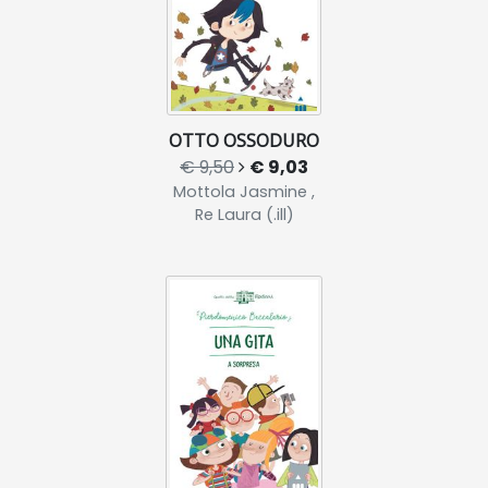
OTTO OSSODURO
€ 9,50
€ 9,03
Mottola Jasmine ,
Re Laura (.ill)