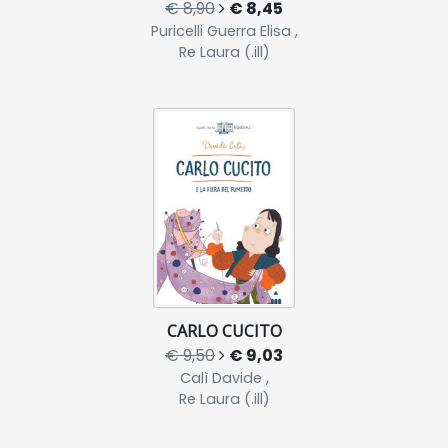
€ 8,90
€ 8,45
Puricelli Guerra Elisa ,
Re Laura (.ill)
CARLO CUCITO
€ 9,50
€ 9,03
Calì Davide ,
Re Laura (.ill)