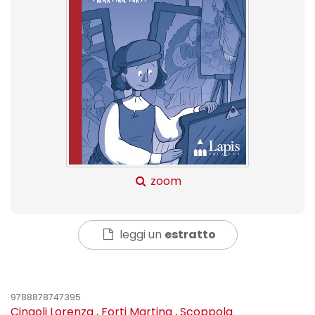
zoom
leggi un
estratto
9788878747395
Cingoli Lorenza
,
Forti Martina
,
Scoppola