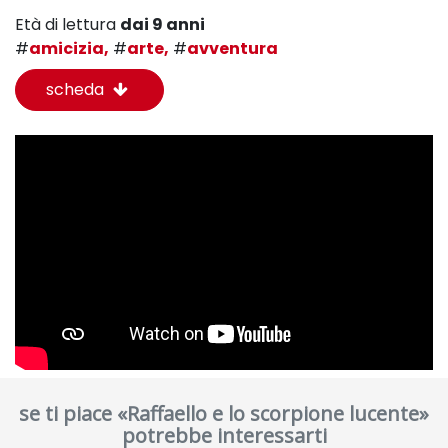
Età di lettura
dai 9 anni
#
amicizia,
#
arte,
#
avventura
scheda
se ti piace «Raffaello e lo scorpione lucente»
potrebbe interessarti