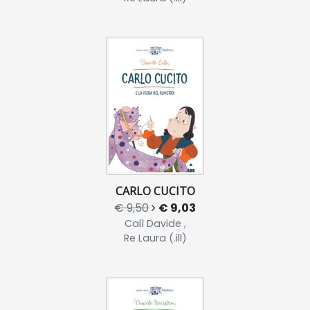
CARLO CUCITO
€ 9,50
€ 9,03
Calì Davide ,
Re Laura (.ill)