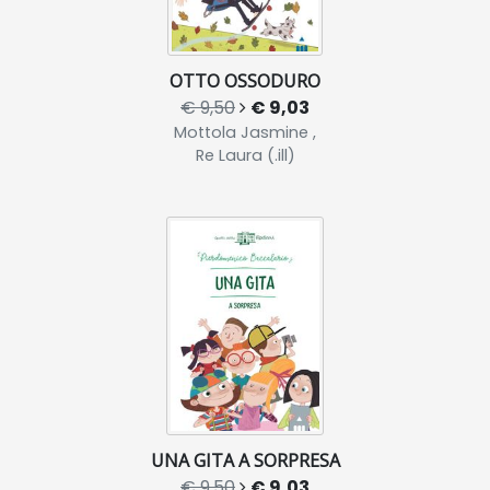
OTTO OSSODURO
€ 9,50
€ 9,03
Mottola Jasmine ,
Re Laura (.ill)
UNA GITA A SORPRESA
€ 9,50
€ 9,03