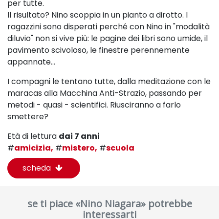
per tutte.
Il risultato? Nino scoppia in un pianto a dirotto. I
ragazzini sono disperati perché con Nino in "modalità
diluvio" non si vive più: le pagine dei libri sono umide, il
pavimento scivoloso, le finestre perennemente
appannate…
I compagni le tentano tutte, dalla meditazione con le
maracas alla Macchina Anti-Strazio, passando per
metodi - quasi - scientifici. Riusciranno a farlo
smettere?
Età di lettura
dai 7 anni
#
amicizia,
#
mistero,
#
scuola
scheda
se ti piace «Nino Niagara» potrebbe
interessarti