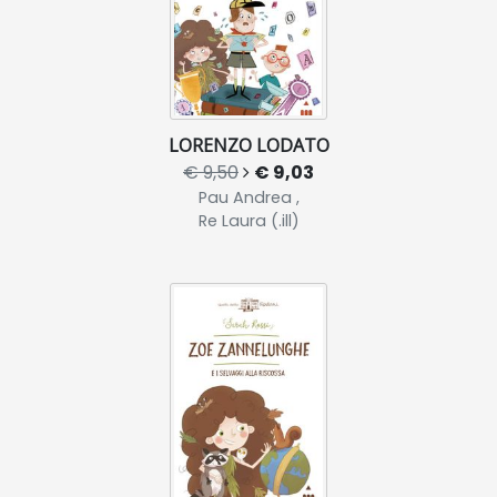
LORENZO LODATO
€ 9,50
€ 9,03
Pau Andrea ,
Re Laura (.ill)