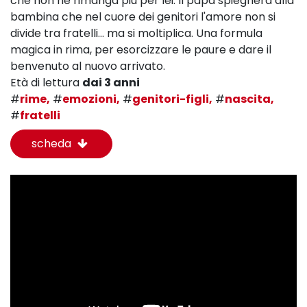
che non ne rimanga più per lei. Il papà spiegherà alla
bambina che nel cuore dei genitori l'amore non si
divide tra fratelli... ma si moltiplica. Una formula
magica in rima, per esorcizzare le paure e dare il
benvenuto al nuovo arrivato.
Età di lettura
dai 3 anni
#
rime,
#
emozioni,
#
genitori-figli,
#
nascita,
#
fratelli
scheda