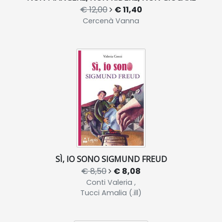
€ 12,00
€ 11,40
Cercenà Vanna
SÌ, IO SONO SIGMUND FREUD
€ 8,50
€ 8,08
Conti Valeria ,
Tucci Amalia (.ill)