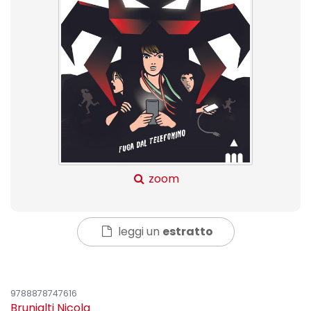
zoom
leggi un
estratto
9788878747616
Brunialti Nicola