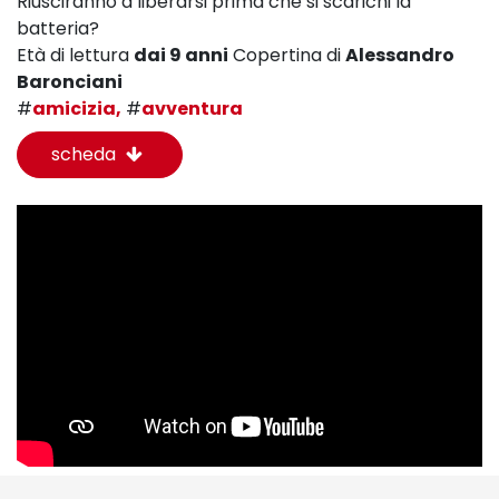
Riusciranno a liberarsi prima che si scarichi la
batteria?
Età di lettura
dai 9 anni
Copertina di
Alessandro
Baronciani
#
amicizia,
#
avventura
scheda