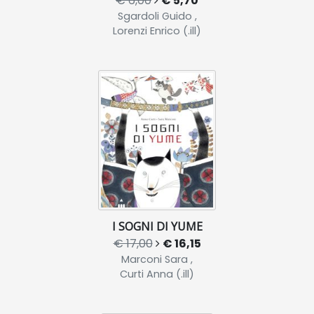
€ 6,00
€ 5,70
Sgardoli Guido ,
Lorenzi Enrico (.ill)
I SOGNI DI YUME
€ 17,00
€ 16,15
Marconi Sara ,
Curti Anna (.ill)