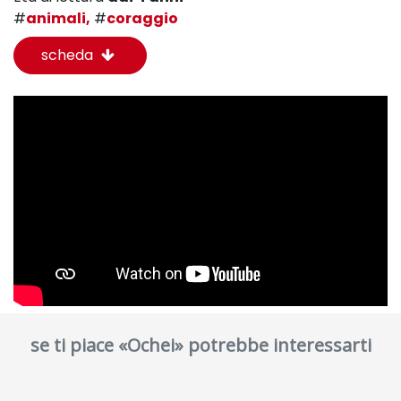
#
animali,
#
coraggio
scheda
se ti piace «Ochei» potrebbe interessarti