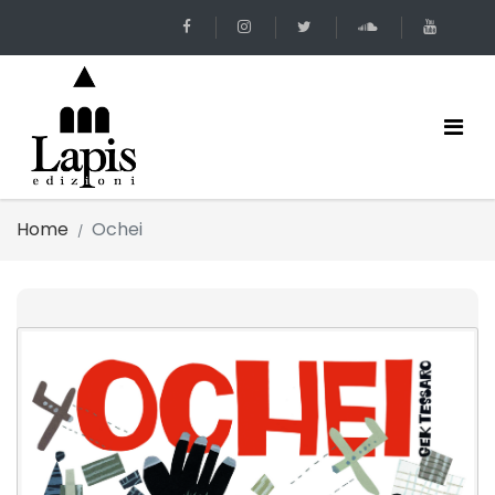
Home
Ochei