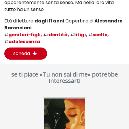
apparentemente senza senso.
Ma nella loro vita
tutto ha un senso.
Età di lettura
dagli 11 anni
Copertina di
Alessandro
Baronciani
#
genitori-figli,
#
identità,
#
litigi,
#
scelte,
#
adolescenza
scheda
se ti piace «Tu non sai di me» potrebbe
interessarti