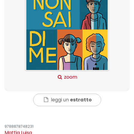
zoom
leggi un
estratto
9788878748231
Mattia Luisa