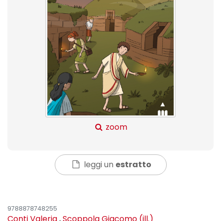
zoom
leggi un
estratto
9788878748255
Conti Valeria
,
Scoppola Giacomo (ill.)