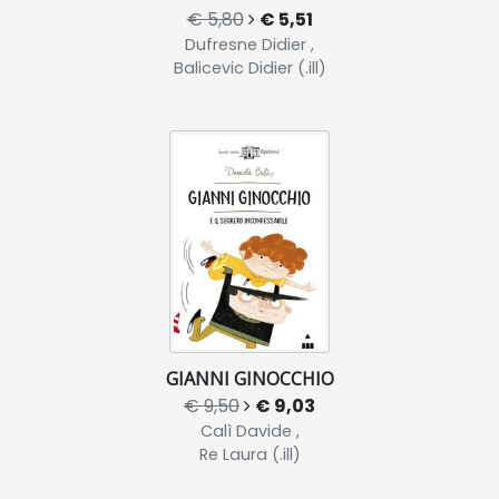
€ 5,80
€ 5,51
Dufresne Didier ,
Balicevic Didier (.ill)
GIANNI GINOCCHIO
€ 9,50
€ 9,03
Calì Davide ,
Re Laura (.ill)