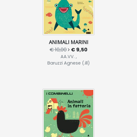
ANIMALI MARINI
€ 10,00
€ 9,50
AA.VV. ,
Baruzzi Agnese (.ill)