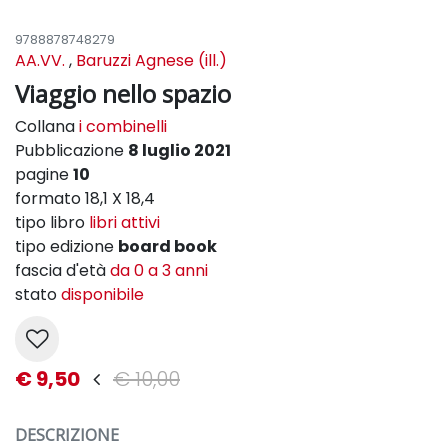
9788878748279
AA.VV.
,
Baruzzi Agnese (ill.)
Viaggio nello spazio
Collana
i combinelli
Pubblicazione
8 luglio 2021
pagine
10
formato 18,1 X 18,4
tipo libro
libri attivi
tipo edizione
board book
fascia d'età
da 0 a 3 anni
stato
disponibile
€ 9,50
€ 10,00
DESCRIZIONE