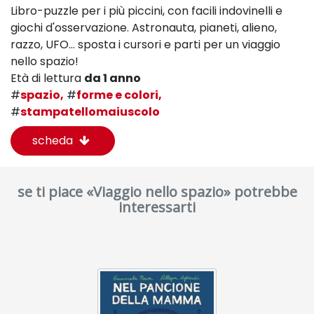
Libro-puzzle per i più piccini, con facili indovinelli e
giochi d'osservazione.
Astronauta, pianeti, alieno,
razzo, UFO… sposta i cursori e parti per un viaggio
nello spazio!
Età di lettura
da 1 anno
#
spazio,
#
forme e colori,
#
stampatellomaiuscolo
scheda
se ti piace «Viaggio nello spazio» potrebbe
interessarti