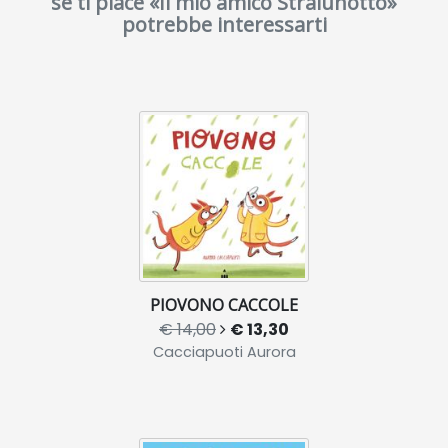
se ti piace «Il mio amico Stralunotto»
potrebbe interessarti
PIOVONO CACCOLE
€ 14,00
€ 13,30
Cacciapuoti Aurora