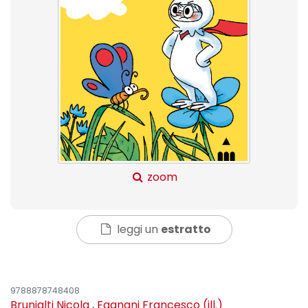
zoom
leggi un
estratto
9788878748408
Brunialti Nicola
,
Fagnani Francesco (ill.)