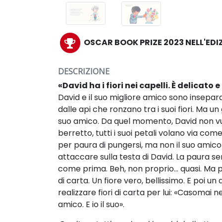
OSCAR BOOK PRIZE 2023 NELL'EDI
DESCRIZIONE
«David ha i fiori nei capelli. È delicato 
David e il suo migliore amico sono insepa
dalle api che ronzano tra i suoi fiori. Ma u
suo amico. Da quel momento, David non vuole
berretto, tutti i suoi petali volano via come
per paura di pungersi, ma non il suo amico del
attaccare sulla testa di David. La paura s
come prima. Beh, non proprio… quasi. Ma pu
di carta. Un fiore vero, bellissimo. E poi un
realizzare fiori di carta per lui: «Casomai
amico. E io il suo».