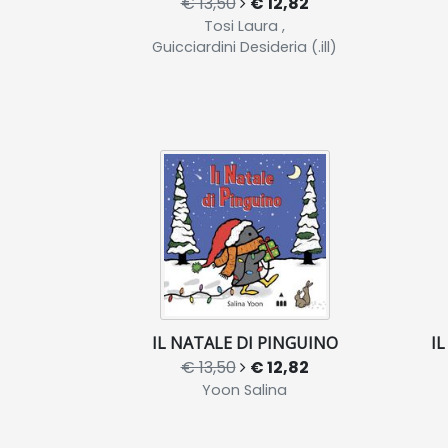
€ 13,50
€ 12,82
Tosi Laura ,
Guicciardini Desideria (.ill)
IL NATALE DI PINGUINO
IL
€ 13,50
€ 12,82
Yoon Salina