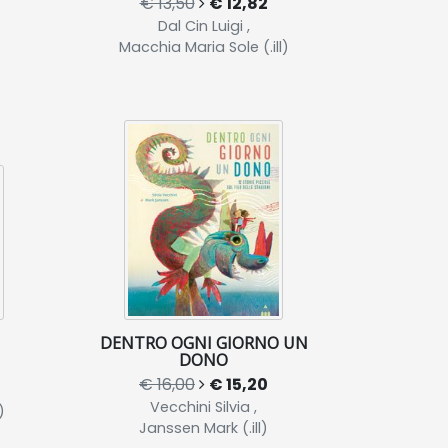
€ 13,50
€ 12,82
Dal Cin Luigi ,
Macchia Maria Sole (.ill)
DENTRO OGNI GIORNO UN
DONO
€ 16,00
€ 15,20
Vecchini Silvia ,
)
Janssen Mark (.ill)