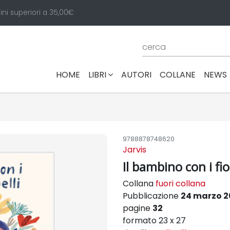
ini superiori a 35,00€
(CURRENT)
HOME
LIBRI
AUTORI
COLLANE
NEWS
9788878748620
Jarvis
Il bambino con i fio
Collana
fuori collana
Pubblicazione
24 marzo 2
pagine
32
formato 23 x 27