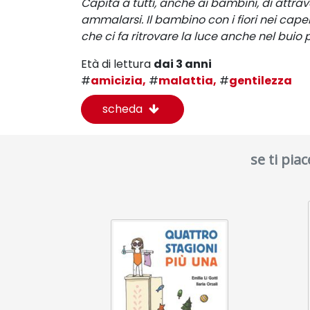
Capita a tutti, anche ai bambini, di attrave
ammalarsi. Il bambino con i fiori nei cape
che ci fa ritrovare la luce anche nel buio p
Età di lettura
dai 3 anni
#
amicizia,
#
malattia,
#
gentilezza
scheda
se ti pia