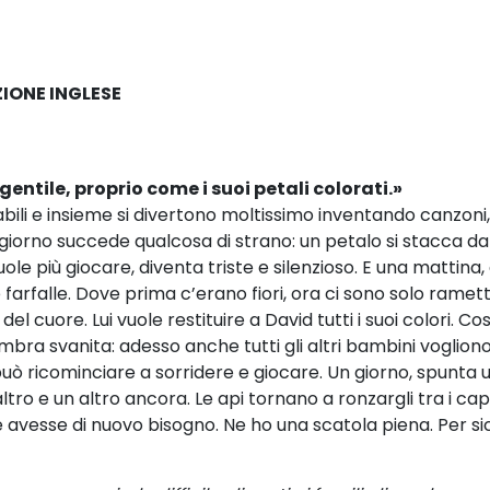
ZIONE INGLESE
e gentile, proprio come i suoi petali colorati.»
rabili e insieme si divertono moltissimo inventando canzo
n giorno succede qualcosa di strano: un petalo si stacca dal
 più giocare, diventa triste e silenzioso. E una mattina, qu
 farfalle. Dove prima c’erano fiori, ora ci sono solo rametti
 cuore. Lui vuole restituire a David tutti i suoi colori. Così
embra svanita: adesso anche tutti gli altri bambini voglion
ò ricominciare a sorridere e giocare. Un giorno, spunta un 
 altro e un altro ancora. Le api tornano a ronzargli tra i cap
 ne avesse di nuovo bisogno. Ne ho una scatola piena. Per si