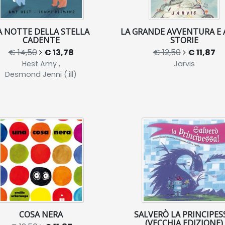
A NOTTE DELLA STELLA
LA GRANDE AVVENTURA E 
CADENTE
STORIE
€ 14,50
€ 13,78
€ 12,50
€ 11,87
Hest Amy ,
Jarvis
Desmond Jenni (.ill)
COSA NERA
SALVERÒ LA PRINCIPES
(VECCHIA EDIZIONE)