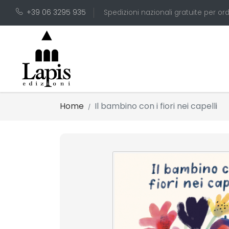
+39 06 3295 935
Spedizioni nazionali gratuite per ord
Home
Il bambino con i fiori nei capelli