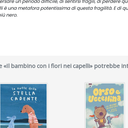
rsare un periodo difficile, di sentirsi fragili, di perdere
lli è una metafora potentissima di questa fragilità. E di 
iù nero.
ce «Il bambino con i fiori nei capelli» potrebbe in