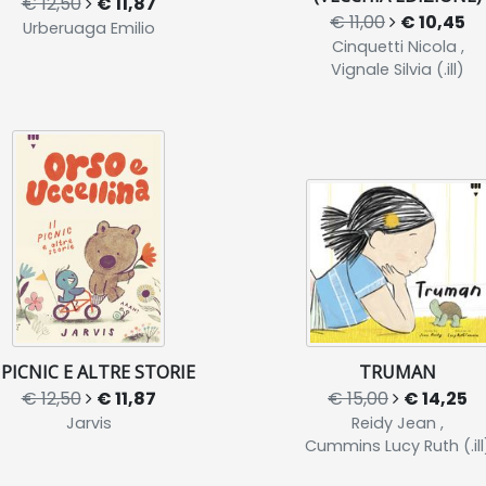
€ 12,50
€ 11,87
€ 11,00
€ 10,45
Urberuaga Emilio
Cinquetti Nicola ,
Vignale Silvia (.ill)
 PICNIC E ALTRE STORIE
TRUMAN
€ 12,50
€ 11,87
€ 15,00
€ 14,25
Jarvis
Reidy Jean ,
Cummins Lucy Ruth (.ill