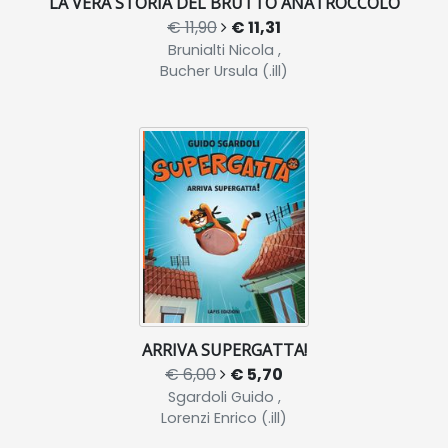
LA VERA STORIA DEL BRUTTO ANATROCCOLO
€ 11,90
€ 11,31
Brunialti Nicola ,
Bucher Ursula (.ill)
ARRIVA SUPERGATTA!
€ 6,00
€ 5,70
Sgardoli Guido ,
Lorenzi Enrico (.ill)