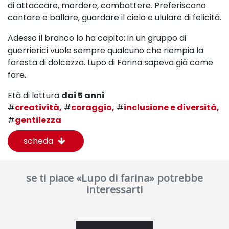
di attaccare,
mordere, combattere.
Preferiscono
cantare e ballare, guardare il cielo e ululare
di felicità.
Adesso il branco lo ha capito: in un gruppo di
guerrieri
ci vuole sempre qualcuno che riempia
la
foresta di dolcezza.
Lupo di Farina sapeva già come
fare.
Età di lettura
dai 5 anni
#
creatività,
#
coraggio,
#
inclusione e diversità,
#
gentilezza
scheda
se ti piace «Lupo di farina» potrebbe
interessarti