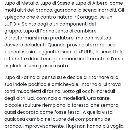
Lupo di Metallo, Lupo di Sasso e Lupa di Albero, come
molti altri del branco,
guardano la scena inorriditi.
Gli
spiegano che è contro
natura: «Coraggio, sei un
LUPO!». Spinto dagli altri componenti del
gruppo,
Lupo di Farina tenta
di cambiare
e
trasformarsi in un predatore, ma con risultati
davvero deludenti. Quando
prova a sferrare i suoi
pericolosissimi agguati, a suon di «BUH!», lo scoiattolo
si fa beffe di lui, il coniglio
rimane indifferente e l’orso
esplode in una grassa risata.
Lupo di Farina ci pensa su e decide di ritornare alla
sua indole pacifica e amichevole. Intorno a lui
trova
tanti mucchietti di farina. Sotto gli occhi increduli
degli altri lupi, comincia a modellarli.
Ora tante
piccole sculture riempiono
la foresta, che sembra
quasi decorata come fosse festa.
A quella vista,
qualcosa cambia nel cuore dei componenti del
branco.
Improvvisamente, i lupi non hanno più voglia