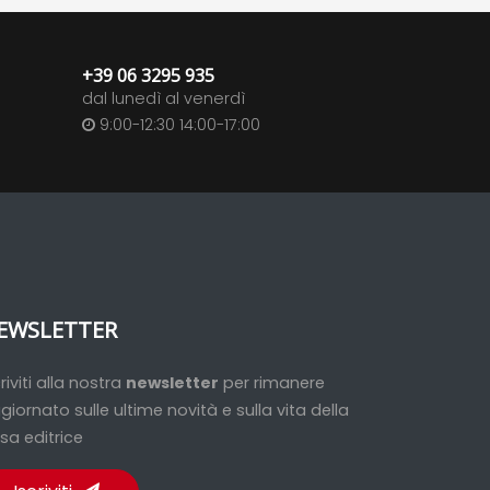
+39 06 3295 935
dal lunedì al venerdì
9:00-12:30 14:00-17:00
EWSLETTER
criviti alla nostra
newsletter
per rimanere
giornato sulle ultime novità e sulla vita della
sa editrice