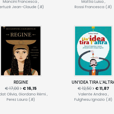
Mancini Francesca ,
Mattia Luisa ,
ertuzé Jean-Claude (.ill)
Rossi Francesca (.ill)
REGINE
UN'IDEA TIRA L'ALTR
€ 17,00
€ 16,15
€ 12,50
€ 11,87
at Olivia, Giordano Rémi ,
Valente Andrea ,
Perez Laura (.ill)
Fulghesu Ignazio (.ill)