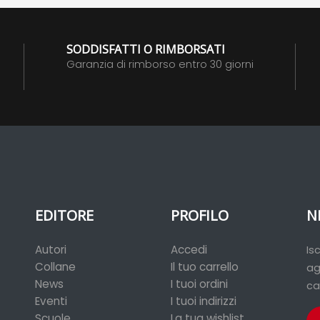
SODDISFATTI O RIMBORSATI
Garanzia di rimborso entro 30 giorni
EDITORE
PROFILO
N
Autori
Accedi
Is
Collane
Il tuo carrello
ag
News
I tuoi ordini
ca
Eventi
I tuoi indirizzi
Scuole
La tua wishlist