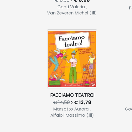
€ 8,50
€ 8,08
Conti Valeria ,
P
Van Zeveren Michel (.ill)
FACCIAMO TEATRO!
€ 14,50
€ 13,78
Marsotto Aurora ,
God
Alfaioli Massimo (.ill)