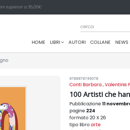
ini superiori a 35,00€
(CURRENT)
HOME
LIBRI
AUTORI
COLLANE
NEWS
egno
9788878749078
Conti Barbara
,
Valentinis Pi
100 Artisti che han
Pubblicazione
11 novembr
pagine
224
formato 20 X 26
tipo libro
arte