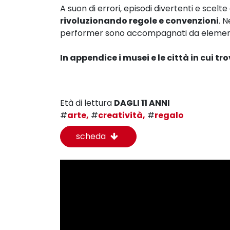
A suon di errori, episodi divertenti e scelt
rivoluzionando regole e convenzioni
. N
performer sono accompagnati da elementi 
In appendice i musei e le città in cui tro
Età di lettura
DAGLI 11 ANNI
#
arte,
#
creatività,
#
regalo
scheda