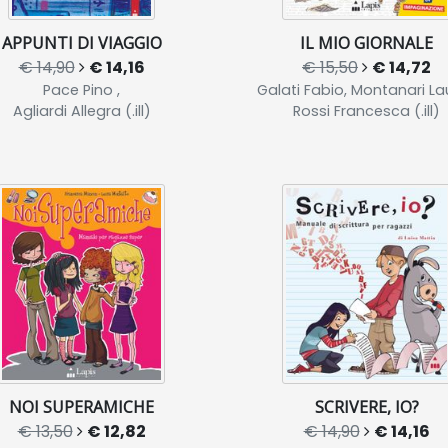
APPUNTI DI VIAGGIO
IL MIO GIORNALE
€ 14,90
€ 14,16
€ 15,50
€ 14,72
Pace Pino ,
Galati Fabio, Montanari Lau
Agliardi Allegra (.ill)
Rossi Francesca (.ill)
NOI SUPERAMICHE
SCRIVERE, IO?
€ 13,50
€ 12,82
€ 14,90
€ 14,16