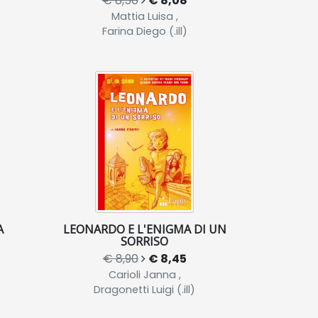
€ 8,50
€ 8,08
Mattia Luisa ,
Farina Diego (.ill)
A
LEONARDO E L'ENIGMA DI UN
SORRISO
€ 8,90
€ 8,45
Carioli Janna ,
Dragonetti Luigi (.ill)