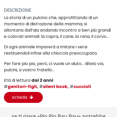
DESCRIZIONE
La storia di un pulcino che, approfittando di un
momento di distrazione della mamma, si
allontana
dall’aia andando incontro a ben più grandi
e colorati animali: la capra, il cane, la rana, il corvo…
Di ogni animale imparerà a imitare i versi
restituendoli infine alla chioccia preoccupata.
Per fare pio pio, però, ci vuole un aiuto… ditelo voi,
pulcini, a vostro fratello…
Età di lettura
dai 2 anni
#
genitori-figli,
#
silent book,
#
cuccioli
scheda
se ti piace «Pio Pio Bau Bau» potrebbe