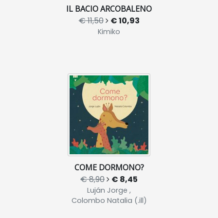
IL BACIO ARCOBALENO
€ 11,50
€ 10,93
Kimiko
COME DORMONO?
€ 8,90
€ 8,45
Luján Jorge ,
Colombo Natalia (.ill)