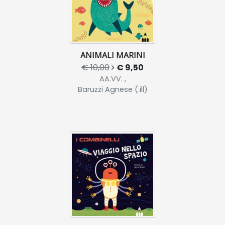
ANIMALI MARINI
€ 10,00
€ 9,50
AA.VV. ,
Baruzzi Agnese (.ill)