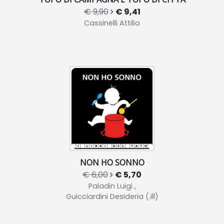
€ 9,90
€ 9,41
Cassinelli Attilio
NON HO SONNO
€ 6,00
€ 5,70
Paladin Luigi ,
Guicciardini Desideria (.ill)