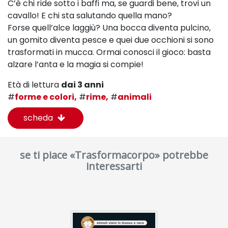
C’è chi ride sotto i baffi ma, se guardi bene, trovi
un
cavallo! E chi sta salutando quella mano?
Forse
quell’alce laggiù? Una bocca diventa pulcino,
un gomito
diventa pesce e quei due occhioni si sono
trasformati
in mucca. Ormai conosci il gioco: basta
alzare l’anta e
la magia si compie!
Età di lettura
dai 3 anni
#
forme e colori,
#
rime,
#
animali
scheda
se ti piace «Trasformacorpo» potrebbe
interessarti