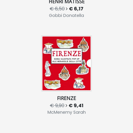
HENRI MATISSE
€ 6,50
€ 6,17
Gobbi Donatella
FIRENZE
€ 9,90
€ 9,41
McMenemy Sarah