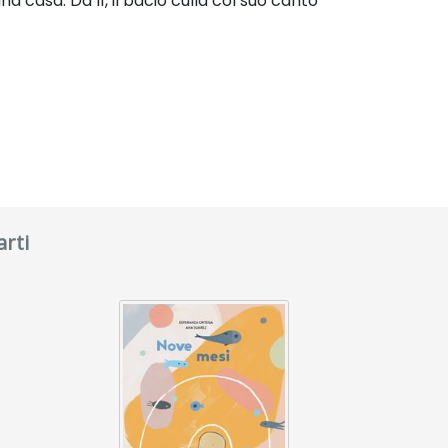
una casa. Da lì, il bacio culla col suo canto
arti