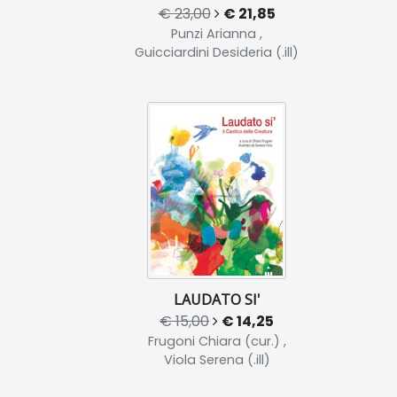
€ 23,00
€ 21,85
Punzi Arianna ,
Guicciardini Desideria (.ill)
LAUDATO SI'
€ 15,00
€ 14,25
Frugoni Chiara (cur.) ,
Viola Serena (.ill)