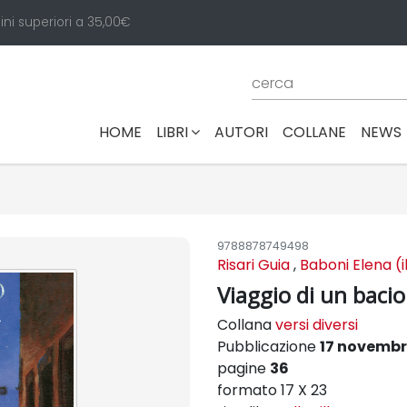
ini superiori a 35,00€
(CURRENT)
HOME
LIBRI
AUTORI
COLLANE
NEWS
9788878749498
Risari Guia
,
Baboni Elena (il
Viaggio di un bacio
Collana
versi diversi
Pubblicazione
17 novembr
pagine
36
formato 17 X 23