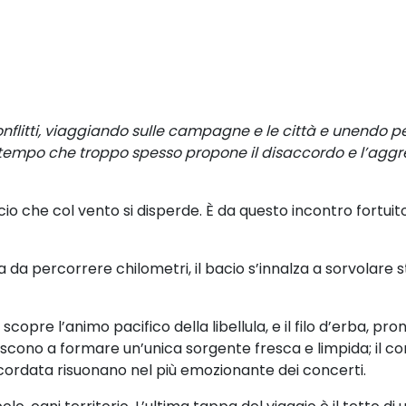
nflitti, viaggiando sulle campagne e le città
e unendo pe
n tempo che troppo spesso
propone il disaccordo e l’aggr
acio
che col vento si disperde. È da questo incontro
fortuit
za
da percorrere chilometri, il bacio s’innalza a
sorvolare st
o
scopre l’animo pacifico della libellula, e il
filo d’erba, pro
niscono a formare un’unica
sorgente fresca e limpida; il 
cordata risuonano nel più
emozionante dei concerti.