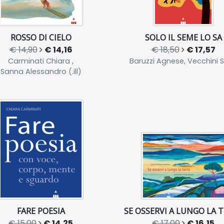
ROSSO DI CIELO
SOLO IL SEME LO SA
€ 14,90
€ 14,16
€ 18,50
€ 17,57
Carminati Chiara ,
Baruzzi Agnese, Vecchini Si
Sanna Alessandro (.ill)
FARE POESIA
SE OSSERVI A LUNGO LA 
€ 15,00
€ 14,25
€ 17,00
€ 16,15