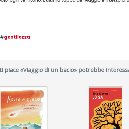
lo, ogni territorio. L’ultima tappa del viaggio è il tetto
di 
#
gentilezza
ti piace «Viaggio di un bacio» potrebbe interess