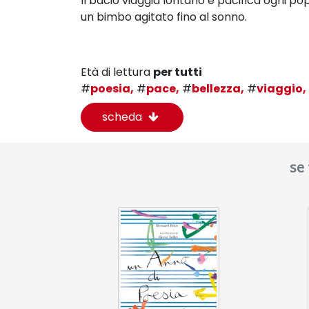
Il bacio viaggia lontano e pacifica ogni popo
un
bimbo agitato fino al sonno.
Età di lettura
per tutti
#
poesia,
#
pace,
#
bellezza,
#
viaggio,
scheda
se 