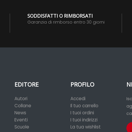
SODDISFATTI O RIMBORSATI
Garanzia di rimborso entro 30 giorni
EDITORE
PROFILO
N
Autori
Accedi
Is
Collane
Il tuo carrello
ag
News
I tuoi ordini
ca
Eventi
I tuoi indirizzi
Scuole
La tua wishlist