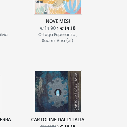
NOVE MESI
€ 14,90
€ 14,16
lvia
Ortega Esperanza ,
Suárez Ana (.ill)
TERRA
CARTOLINE DALL'ITALIA
€ 17,00
€ 16,15