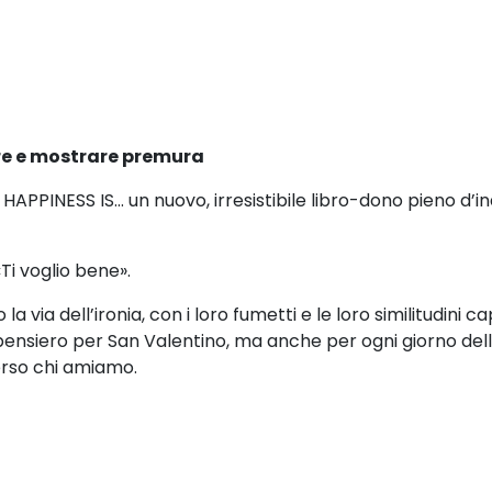
re
e mostrare premura
e HAPPINESS IS… un nuovo, irresistibile libro-dono pieno d’
Ti voglio bene».
la via dell’ironia, con i loro fumetti e le loro similitudini c
pensiero per San Valentino, ma anche per ogni giorno del
erso chi amiamo.