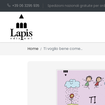
+39 06 3295 935
Spedizioni nazionali gratuite per ord
Home
Ti voglio bene come...