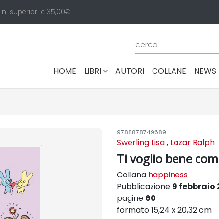
ini superiori a 35,00€
(CURRENT)
HOME
LIBRI
AUTORI
COLLANE
NEWS
9788878749689
Swerling Lisa
,
Lazar Ralph
Ti voglio bene come
Collana
happiness
Pubblicazione
9 febbraio
pagine
60
formato 15,24 x 20,32 cm