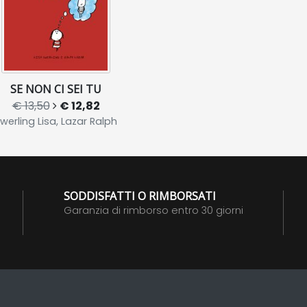
SE NON CI SEI TU
€ 13,50
€ 12,82
werling Lisa, Lazar Ralph
SODDISFATTI O RIMBORSATI
Garanzia di rimborso entro 30 giorni