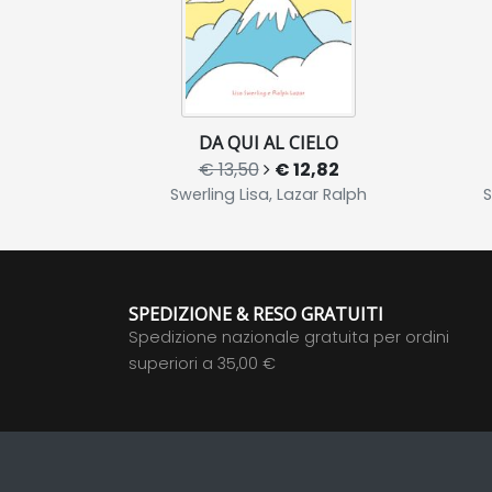
DA QUI AL CIELO
€ 13,50
€ 12,82
Swerling Lisa, Lazar Ralph
S
SPEDIZIONE & RESO GRATUITI
Spedizione nazionale gratuita per ordini
superiori a 35,00 €