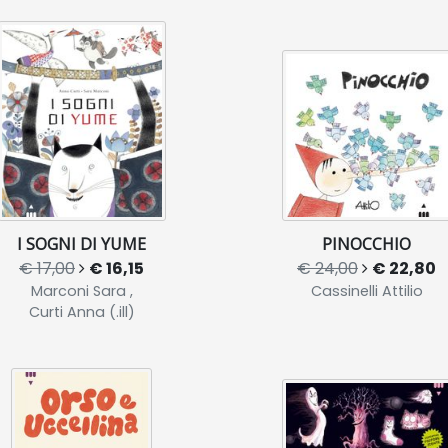
I SOGNI DI YUME
PINOCCHIO
€ 17,00
€ 16,15
€ 24,00
€ 22,80
Marconi Sara ,
Cassinelli Attilio
Curti Anna (.ill)