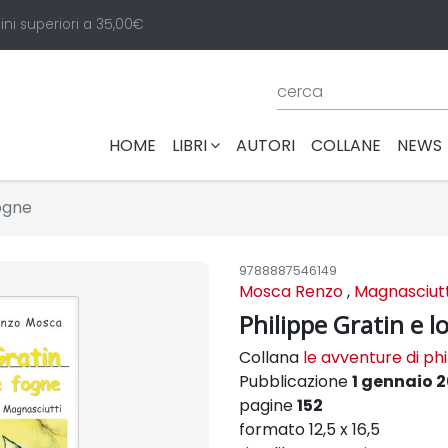
ini superiori a 35,00€
(CURRENT)
HOME
LIBRI
AUTORI
COLLANE
NEWS
fogne
9788887546149
Mosca Renzo
,
Magnasciutti
Philippe Gratin e l
Collana
le avventure di phi
Pubblicazione
1 gennaio 
pagine
152
formato 12,5 x 16,5