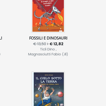
!
FOSSILI E DINOSAURI
€ 13,50
€ 12,82
Ticli Dino ,
)
Magnasciutti Fabio (.ill)