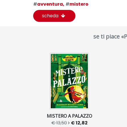
#
avventura,
#
mistero
scheda
se ti piace «
MISTERO A PALAZZO
€ 13,50
€ 12,82