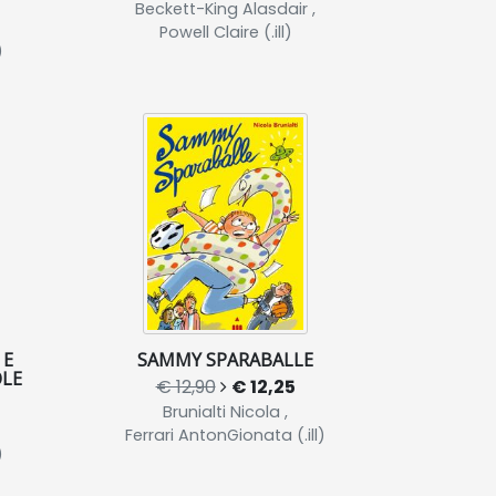
Beckett-King Alasdair ,
Powell Claire (.ill)
)
 E
SAMMY SPARABALLE
OLE
€ 12,90
€ 12,25
Brunialti Nicola ,
Ferrari AntonGionata (.ill)
)