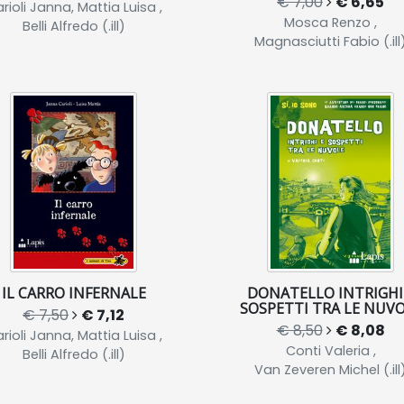
€ 7,00
€ 6,65
rioli Janna, Mattia Luisa ,
Mosca Renzo ,
Belli Alfredo (.ill)
Magnasciutti Fabio (.ill
IL CARRO INFERNALE
DONATELLO INTRIGHI
SOSPETTI TRA LE NUV
€ 7,50
€ 7,12
€ 8,50
€ 8,08
rioli Janna, Mattia Luisa ,
Conti Valeria ,
Belli Alfredo (.ill)
Van Zeveren Michel (.ill