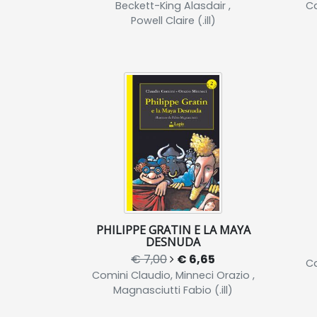
Beckett-King Alasdair ,
Ca
Powell Claire (.ill)
PHILIPPE GRATIN E LA MAYA
DESNUDA
€ 7,00
€ 6,65
Ca
Comini Claudio, Minneci Orazio ,
Magnasciutti Fabio (.ill)