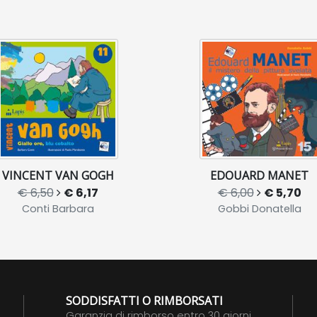
VINCENT VAN GOGH
EDOUARD MANET
€ 6,50
€ 6,17
€ 6,00
€ 5,70
Conti Barbara
Gobbi Donatella
SODDISFATTI O RIMBORSATI
Garanzia di rimborso entro 30 giorni