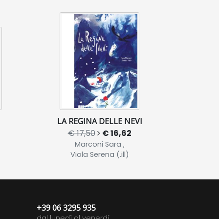
LA REGINA DELLE NEVI
€ 17,50
€ 16,62
Marconi Sara ,
Viola Serena (.ill)
+39 06 3295 935
dal lunedì al venerdì