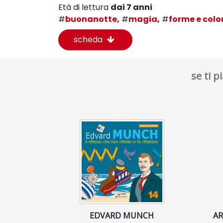
Età di lettura
dai 7 anni
#
buonanotte,
#
magia,
#
forme e color
scheda
se ti 
EDVARD MUNCH
AR