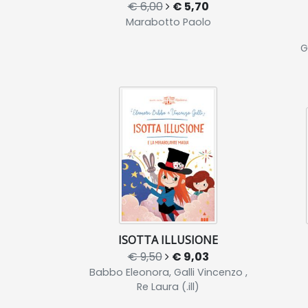
€ 6,00
€ 5,70
Marabotto Paolo
G
ISOTTA ILLUSIONE
€ 9,50
€ 9,03
Babbo Eleonora, Galli Vincenzo ,
Re Laura (.ill)