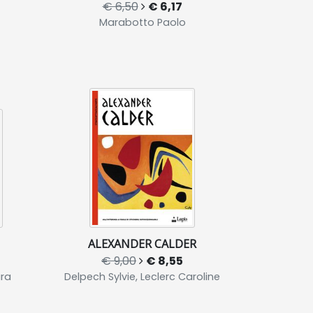
€ 6,50
€ 6,17
Marabotto Paolo
ALEXANDER CALDER
€ 9,00
€ 8,55
ura
Delpech Sylvie, Leclerc Caroline