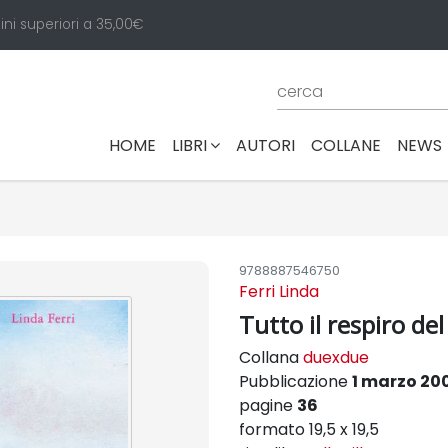
ini superiori a 35,00€
(CURRENT)
HOME
LIBRI
AUTORI
COLLANE
NEWS
9788887546750
Ferri Linda
Tutto il respiro d
Collana
duexdue
Pubblicazione
1 marzo 20
pagine
36
formato 19,5 x 19,5