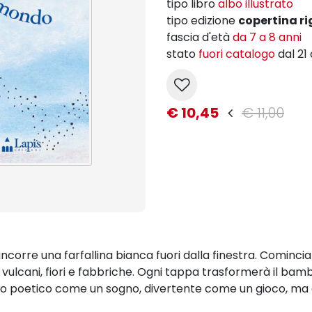
tipo libro
albo illustrato
tipo edizione
copertina ri
fascia d'età
da 7 a 8 anni
stato
fuori catalogo
dal 21
€ 10,45
€ 11,00
ncorre una farfallina bianca fuori dalla finestra. Comincia
 e vulcani, fiori e fabbriche. Ogni tappa trasformerà il bamb
ibro poetico come un sogno, divertente come un gioco, ma 