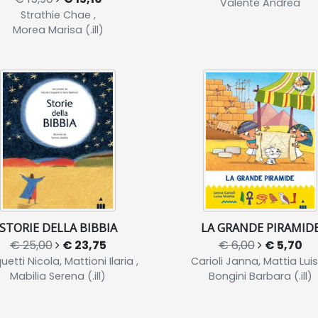
Valente Andrea
Strathie Chae ,
Morea Marisa (.ill)
STORIE DELLA BIBBIA
LA GRANDE PIRAMID
€ 25,00
€ 23,75
€ 6,00
€ 5,70
uetti Nicola, Mattioni Ilaria ,
Carioli Janna, Mattia Luis
Mabilia Serena (.ill)
Bongini Barbara (.ill)