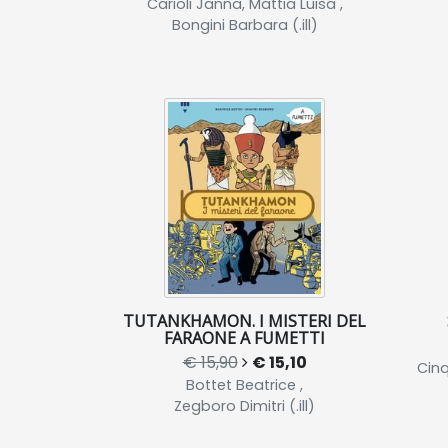
Carioli Janna, Mattia Luisa ,
Bongini Barbara (.ill)
TUTANKHAMON. I MISTERI DEL
FARAONE A FUMETTI
€ 15,90
€ 15,10
Cinq
Bottet Beatrice ,
Zegboro Dimitri (.ill)