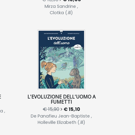
Mirza Sandrine ,
Clotka (.ill)
E
L'EVOLUZIONE DELL'UOMO A
FUMETTI
€ 15,90
€ 15,10
a ,
De Panafieu Jean-Baptiste ,
Holleville Elizabeth (.ill)