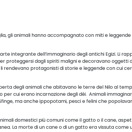
aglia, gli animali hanno accompagnato con miti e leggende 
 parte integrante dell’immaginario degli antichi Egizi. Li r
per proteggersi dagli spiriti maligni e decoravano oggetti 
i rendevano protagonisti di storie e leggende con cui ce
.
operta degli animali che abitavano le terre del Nilo al temp
 per cui erano incarnazione degli dèi.
Animali immaginari,
a Sfinge, ma anche ippopotami, pesci e felini che popolavan
 animali domestici più comuni come il gatto o il cane, aspett
ea. La morte di un cane o di un gatto era vissuta come u