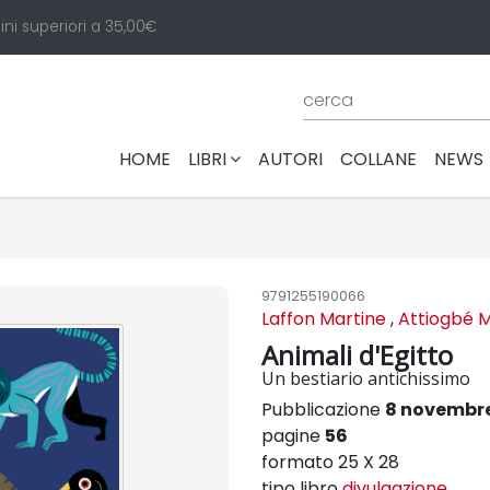
ini superiori a 35,00€
(CURRENT)
HOME
LIBRI
AUTORI
COLLANE
NEWS
9791255190066
Laffon Martine
,
Attiogbé Ma
Animali d'Egitto
Un bestiario antichissimo
Pubblicazione
8 novembr
pagine
56
formato 25 X 28
tipo libro
divulgazione