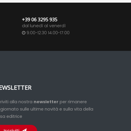
+39 06 3295 935
dal lunedì al venerdì
9:00-12:30 14:00-17:00
EWSLETTER
criviti alla nostra
newsletter
per rimanere
giornato sulle ultime novità e sulla vita della
sa editrice
Iscriviti