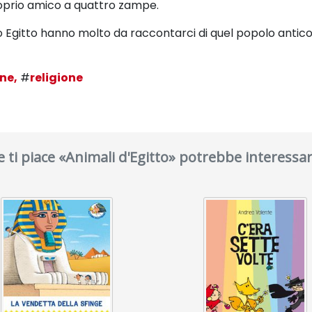
roprio amico a quattro zampe.
ico Egitto hanno molto
da raccontarci di quel popolo antico
ne,
#
religione
e ti piace «Animali d'Egitto» potrebbe interessar