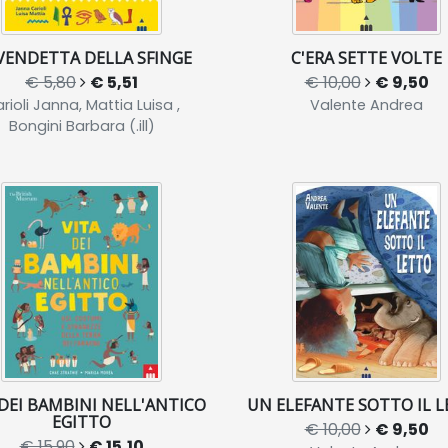
VENDETTA DELLA SFINGE
C'ERA SETTE VOLTE
€ 5,80
€ 5,51
€ 10,00
€ 9,50
rioli Janna, Mattia Luisa ,
Valente Andrea
Bongini Barbara (.ill)
 DEI BAMBINI NELL'ANTICO
UN ELEFANTE SOTTO IL 
EGITTO
€ 10,00
€ 9,50
€ 15,90
€ 15,10