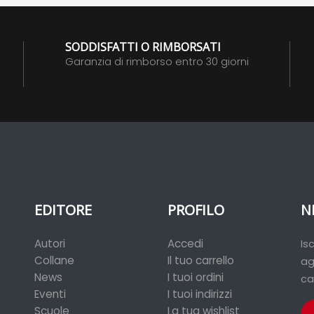
SODDISFATTI O RIMBORSATI
Garanzia di rimborso entro 30 giorni
EDITORE
PROFILO
N
Autori
Accedi
Is
Collane
Il tuo carrello
ag
News
I tuoi ordini
ca
Eventi
I tuoi indirizzi
Scuole
La tua wishlist