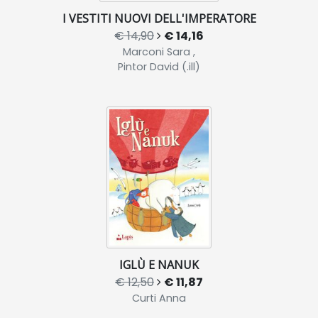
I VESTITI NUOVI DELL'IMPERATORE
€ 14,90
€ 14,16
Marconi Sara ,
Pintor David (.ill)
IGLÙ E NANUK
€ 12,50
€ 11,87
Curti Anna