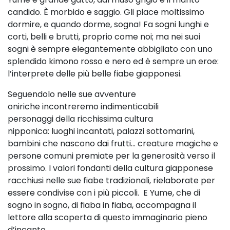
candido. È morbido e saggio.
Gli piace moltissimo
dormire, e quando
dorme, sogna! Fa sogni lunghi e
corti, belli
e brutti, proprio come noi; ma nei suoi
sogni
è sempre elegantemente abbigliato con
uno
splendido kimono rosso e nero ed è
sempre un eroe:
l’interprete delle più belle
fiabe giapponesi.
Seguendolo nelle sue avventure
oniriche
incontreremo indimenticabili
personaggi
della ricchissima cultura
nipponica:
luoghi
incantati, palazzi sottomarini,
bambini che nascono dai frutti…
c
reature magiche e
persone comuni premiate per la generosità verso il
prossimo. I valori fondanti della
cultura giapponese
racchiusi nelle sue fiabe tradizionali, rielaborate per
essere condivise con i più piccoli.
E Yume, che di
sogno in sogno, di fiaba
in fiaba, accompagna il
lettore alla scoperta di questo immaginario pieno
d’incanto.