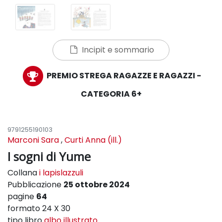
Incipit e sommario
PREMIO STREGA RAGAZZE E RAGAZZI -
CATEGORIA 6+
9791255190103
Marconi Sara
,
Curti Anna (ill.)
I sogni di Yume
Collana
i lapislazzuli
Pubblicazione
25 ottobre 2024
pagine
64
formato 24 X 30
tipo libro
albo illustrato