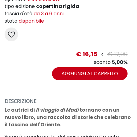
tipo edizione
copertina rigida
fascia d'età
da 3 a 6 anni
stato
disponibile
€ 16,15
€ 17,00
sconto
5,00%
AGGIUNGI AL CARRELLO
DESCRIZIONE
Le autrici di
Il viaggio di Madì
tornano con un
nuovo libro, una raccolta di storie che celebrano
il fascino dell'Oriente.
Yume è grande gatto, dal muso grigio
e il manto