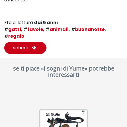
Età di lettura
dai 5 anni
#
gatti,
#
favole,
#
animali,
#
buonanotte,
#
regalo
scheda
se ti piace «I sogni di Yume» potrebbe
interessarti