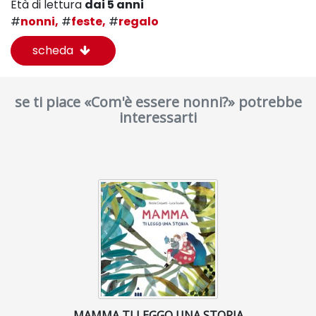
Età di lettura
dai 5 anni
#
nonni,
#
feste,
#
regalo
scheda
se ti piace «Com'è essere nonni?» potrebbe
interessarti
MAMMA TI LEGGO UNA STORIA