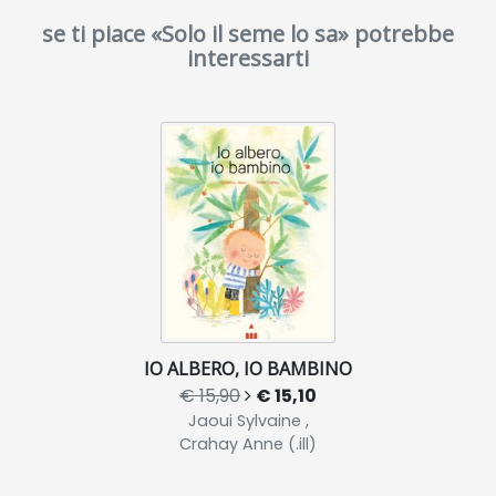
se ti piace «Solo il seme lo sa» potrebbe
interessarti
IO ALBERO, IO BAMBINO
€ 15,90
€ 15,10
Jaoui Sylvaine ,
Crahay Anne (.ill)