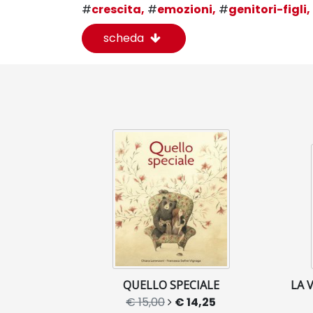
#
crescita,
#
emozioni,
#
genitori-figli,
scheda
QUELLO SPECIALE
LA 
€ 15,00
€ 14,25