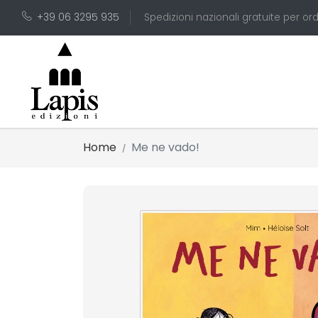
+39 06 3295 935
Spedizioni nazionali gratuite per ord
Home
Me ne vado!