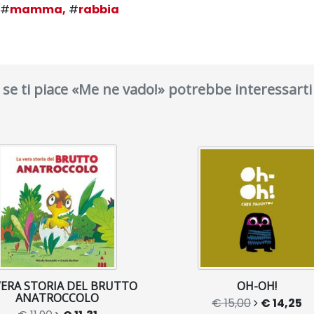
#
mamma,
#
rabbia
se ti piace «Me ne vado!» potrebbe interessarti
VERA STORIA DEL BRUTTO
OH-OH!
ANATROCCOLO
€ 15,00
€ 14,25