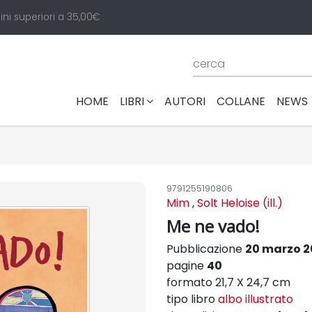
ini superiori a 35,00€
(CURRENT)
HOME
LIBRI
AUTORI
COLLANE
NEWS
9791255190806
Mim
,
Solt Heloise (ill.)
Me ne vado!
Pubblicazione
20 marzo 
pagine
40
formato 21,7 X 24,7 cm
tipo libro
albo illustrato