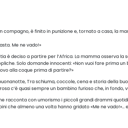
 un compagno, è finito in punizione e, tornato a casa, la
Basta. Me ne vado!»
ttia è deciso a partire per l’Africa.
La mamma osserva la 
pliche. Solo domande innocenti: «Non vuoi fare prima un 
uovo alla coque prima di partire?»
 buonanotte,
Tra schiuma, coccole, cena e storia della buo
rosa c’è quasi sempre un bambino furioso che, in fondo, v
 che racconta con umorismo i piccoli grandi drammi quotidi
i che almeno una volta hanno gridato «Me ne vado!»… e per