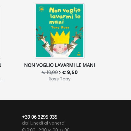
Ù
NON VOGLIO LAVARMI LE MANI
€ 10,00
€ 9,50
 ,
Ross Tony
+39 06 3295 935
dal lunedì al venerdì
9:00-12:30 14:00-17:00