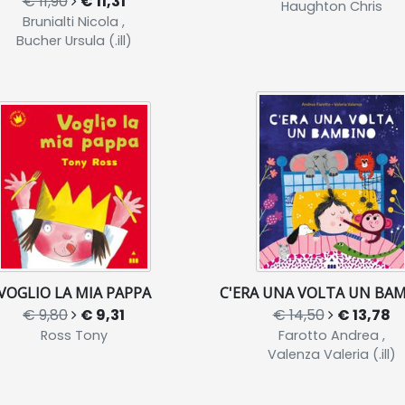
€ 11,90
€ 11,31
Haughton Chris
Brunialti Nicola ,
Bucher Ursula (.ill)
VOGLIO LA MIA PAPPA
C'ERA UNA VOLTA UN BA
€ 9,80
€ 9,31
€ 14,50
€ 13,78
Ross Tony
Farotto Andrea ,
Valenza Valeria (.ill)