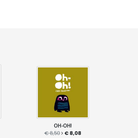
OH-OH!
€ 8,50
€ 8,08