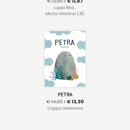
€ 12,50
€ 11,87
Luppi Rita ,
Motzo Martina (.ill)
PETRA
€ 14,00
€ 13,30
Coppo Marianna