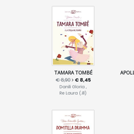
TAMARA TOMBÉ
APOLL
€ 8,90
€ 8,45
Danili Gloria ,
Re Laura (.ill)