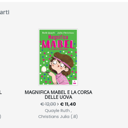
arti
L
MAGNIFICA MABEL E LA CORSA
DELLE UOVA
€ 12,00
€ 11,40
Quayle Ruth ,
)
Christians Julia (.ill)