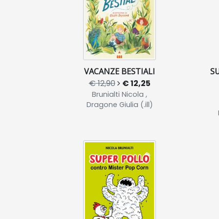
VACANZE BESTIALI
SU
€ 12,90
€ 12,25
Brunialti Nicola ,
Dragone Giulia (.ill)