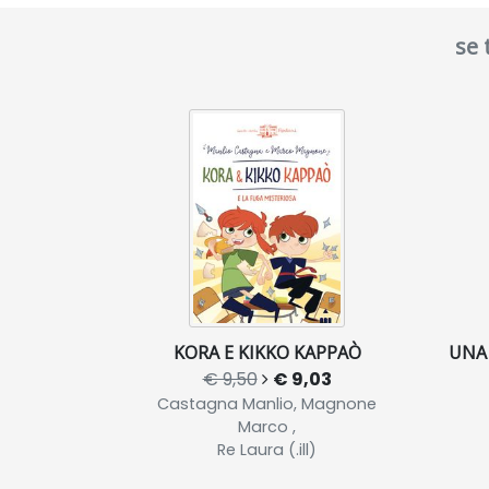
se 
KORA E KIKKO KAPPAÒ
UNA 
€ 9,50
€ 9,03
Castagna Manlio, Magnone
Marco ,
Re Laura (.ill)