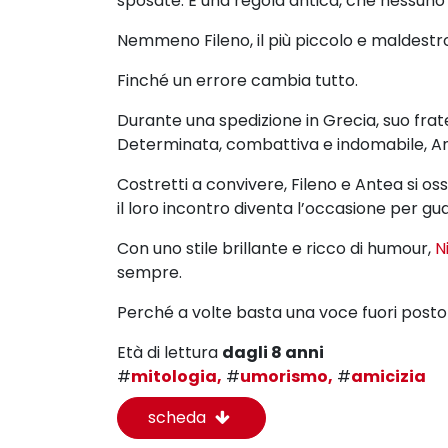
sposate. È una regola antica, che nessuno
Nemmeno Fileno, il più piccolo e maldestro 
Finché un errore cambia tutto.
Durante una spedizione in Grecia, suo fra
Determinata, combattiva e indomabile, Antea
Costretti a convivere, Fileno e Antea si os
il loro incontro diventa l’occasione per gu
Con uno stile brillante e ricco di humour,
N
sempre.
Perché a volte basta una voce fuori posto 
Età di lettura
dagli 8 anni
#
mitologia,
#
umorismo,
#
amicizia
scheda