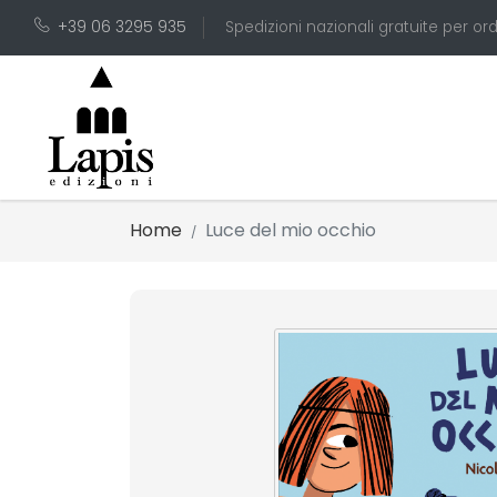
+39 06 3295 935
Spedizioni nazionali gratuite per ord
Home
Luce del mio occhio