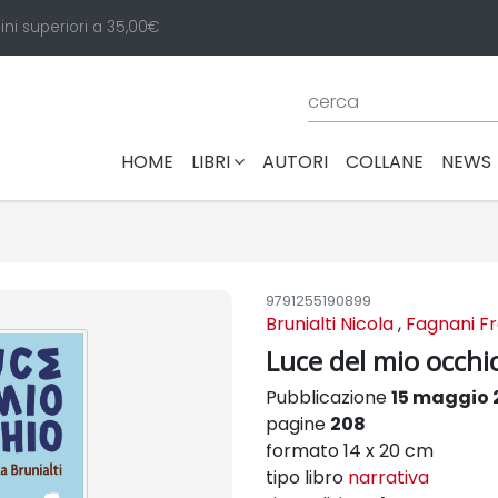
ini superiori a 35,00€
(CURRENT)
HOME
LIBRI
AUTORI
COLLANE
NEWS
9791255190899
Brunialti Nicola
,
Fagnani Fr
Luce del mio occhi
Pubblicazione
15 maggio 
pagine
208
formato 14 x 20 cm
tipo libro
narrativa