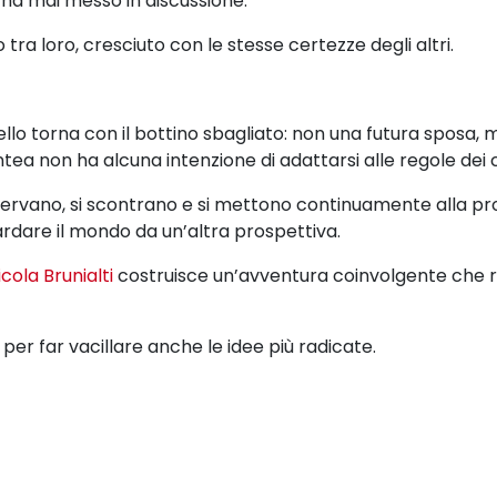
 ha mai messo in discussione.
tra loro, cresciuto con le stesse certezze degli altri.
tello torna con il bottino sbagliato: non una futura spos
 non ha alcuna intenzione di adattarsi alle regole dei cic
servano, si scontrano e si mettono continuamente alla prova
ardare il mondo da un’altra prospettiva.
icola Brunialti
costruisce un’avventura coinvolgente che rib
per far vacillare anche le idee più radicate.