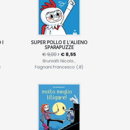
 I
SUPER POLLO E L'ALIENO
SPARAPUZZE
€ 9,00
€ 8,55
Brunialti Nicola ,
)
Fagnani Francesco (.ill)