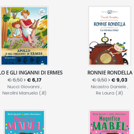
O E GLI INGANNI DI ERMES
RONNIE RONDELLA
€ 6,50
€ 6,17
€ 9,50
€ 9,03
Nucci Giovanni ,
Nicastro Daniele ,
Nerolini Manuela (.ill)
Re Laura (.ill)