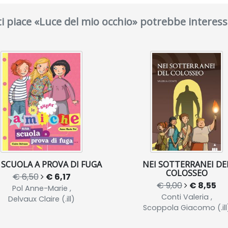
ti piace «Luce del mio occhio» potrebbe interess
SCUOLA A PROVA DI FUGA
NEI SOTTERRANEI DE
COLOSSEO
€ 6,50
€ 6,17
€ 9,00
€ 8,55
Pol Anne-Marie ,
Conti Valeria ,
Delvaux Claire (.ill)
Scoppola Giacomo (.ill