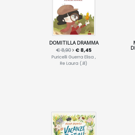
DOMITILLA DRAMMA
D
€ 8,90
€ 8,45
Puricelli Guerra Elisa ,
Re Laura (.ill)