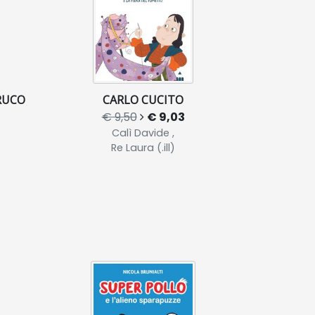
RUCO
CARLO CUCITO
€ 9,50
€ 9,03
Calì Davide ,
Re Laura (.ill)