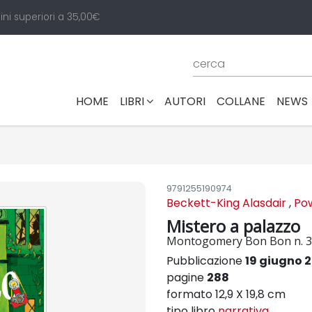
ini superiori a 35,00€
(CURRENT)
HOME
LIBRI
AUTORI
COLLANE
NEWS
9791255190974
Beckett-King Alasdair
,
Pow
Mistero a palazzo
Montogomery Bon Bon n. 3
Pubblicazione
19 giugno 
pagine
288
formato 12,9 X 19,8 cm
tipo libro
narrativa