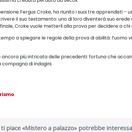
issima creduta perduta da secoli.
 pensione Fergus Croke, ha riunito i suoi tre apprendisti – 
crivere il suo testamento: uno di loro diventerà suo erede 
inale, Croke vuole metterli alla prova per decidere a chi 
mpo a spiegare le regole della prova di abilità: l’uomo v
ncora più intricata delle precedenti: fortuna che accanto
 compagna di indagini.
rismo
 ti piace «Mistero a palazzo» potrebbe interessa