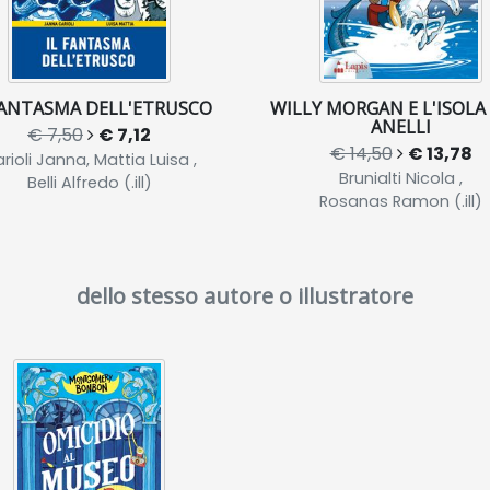
FANTASMA DELL'ETRUSCO
WILLY MORGAN E L'ISOLA 
ANELLI
€ 7,50
€ 7,12
€ 14,50
€ 13,78
rioli Janna, Mattia Luisa ,
Brunialti Nicola ,
Belli Alfredo (.ill)
Rosanas Ramon (.ill)
dello stesso autore o illustratore