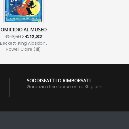
OMICIDIO AL MUSEO
€ 13,50
€ 12,82
Beckett-King Alasdair ,
Powell Claire (.ill)
SODDISFATTI O RIMBORSATI
Garanzia di rimborso entro 30 giorni