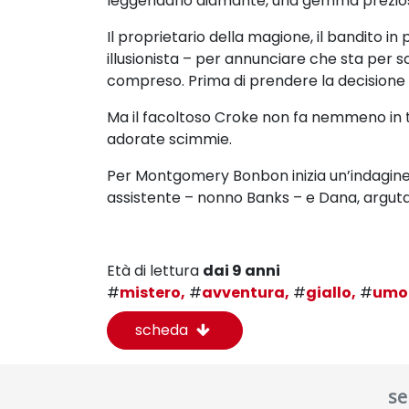
leggendario diamante, una gemma prezios
Il proprietario della magione, il bandito in
illusionista – per annunciare che sta per s
compreso. Prima di prendere la decisione f
Ma il facoltoso Croke non fa nemmeno in te
adorate scimmie.
Per Montgomery Bonbon inizia un’indagine a
assistente – nonno Banks – e Dana, arguta
Età di lettura
dai 9 anni
#
mistero,
#
avventura,
#
giallo,
#
umo
scheda
se