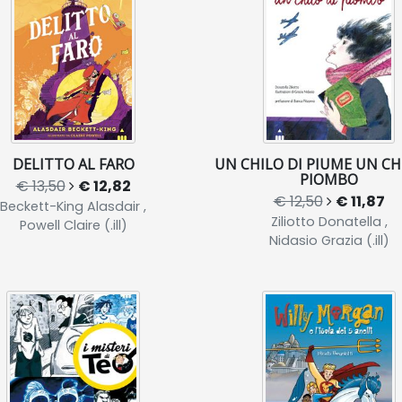
DELITTO AL FARO
UN CHILO DI PIUME UN CH
PIOMBO
€ 13,50
€ 12,82
€ 12,50
€ 11,87
Beckett-King Alasdair ,
Ziliotto Donatella ,
Powell Claire (.ill)
Nidasio Grazia (.ill)