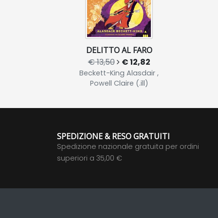
DELITTO AL FARO
€ 13,50
€ 12,82
Beckett-King Alasdair ,
Powell Claire (.ill)
SPEDIZIONE & RESO GRATUITI
Spedizione nazionale gratuita per ordini
superiori a 35,00 €