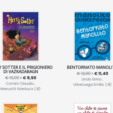
 SOTTER E IL PRIGIONIERO
BENTORNATO MANOLI
DI VAZKADABAGN
€ 12,00
€ 11,40
€ 10,00
€ 9,50
Lindo Elvira ,
Comini Claudio ,
Urberuaga Emilio (.ill)
Maruotti Gianluca (.ill)