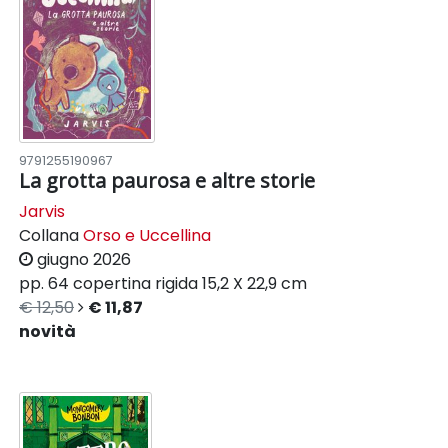
9791255190967
La grotta paurosa e altre storie
Jarvis
Collana
Orso e Uccellina
giugno 2026
pp. 64
copertina rigida
15,2 X 22,9 cm
€ 12,50
€ 11,87
novità