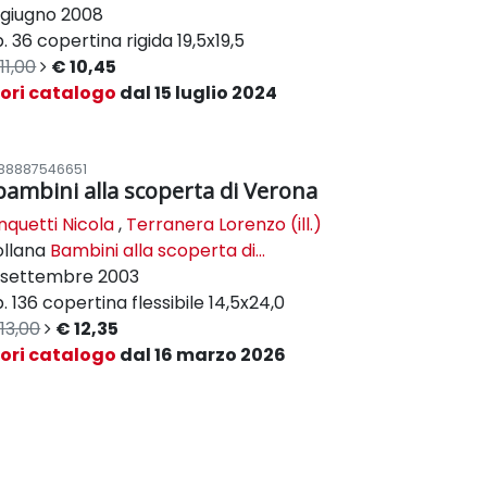
giugno 2008
. 36
copertina rigida
19,5x19,5
11,00
€ 10,45
uori catalogo
dal 15 luglio 2024
88887546651
 bambini alla scoperta di Verona
nquetti Nicola
,
Terranera Lorenzo (ill.)
ollana
Bambini alla scoperta di...
settembre 2003
. 136
copertina flessibile
14,5x24,0
13,00
€ 12,35
uori catalogo
dal 16 marzo 2026