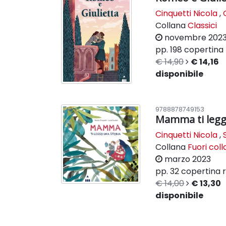
Cinquetti Nicola
,
Collana
Classici
novembre 202
pp. 198
copertina f
€ 14,90
€ 14,16
disponibile
9788878749153
Mamma ti legg
Cinquetti Nicola
,
Collana
Fuori col
marzo 2023
pp. 32
copertina r
€ 14,00
€ 13,30
disponibile