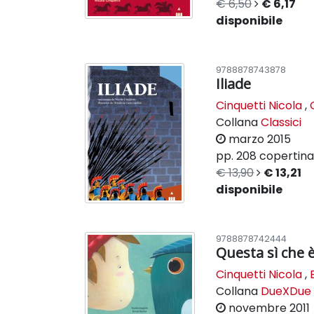
€ 6,50
€ 6,17
disponibile
9788878743878
Iliade
Cinquetti Nicola
,
Collana
Classici
marzo 2015
pp. 208
copertina 
€ 13,90
€ 13,21
disponibile
9788878742444
Questa sì che 
Cinquetti Nicola
,
Collana
DueXDue
novembre 2011