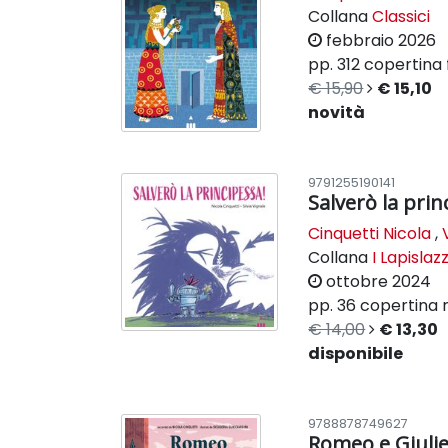
Collana
Classici
febbraio 2026
pp. 312
copertina f
€ 15,90
€ 15,10
novità
9791255190141
Salverò la prin
Cinquetti Nicola
,
Collana
I Lapislazz
ottobre 2024
pp. 36
copertina r
€ 14,00
€ 13,30
disponibile
9788878749627
Romeo e Giulie