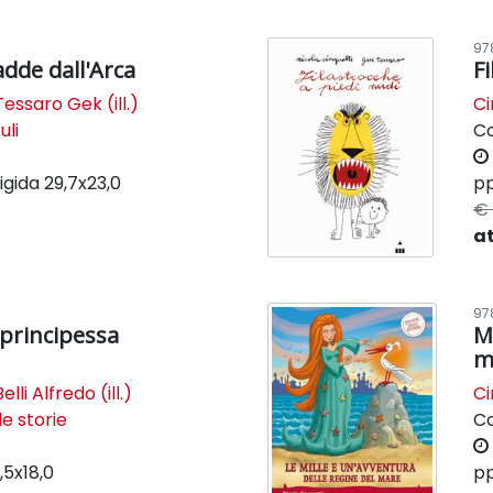
97
dde dall'Arca
F
Tessaro Gek (ill.)
Ci
uli
C
igida
29,7x23,0
pp
€ 
a
97
principessa
M
m
Belli Alfredo (ill.)
Ci
le storie
C
3,5x18,0
pp