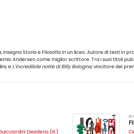
insegna Storia e Filosofia in un liceo. Autore di testi in pr
remio Andersen come miglior scrittore. Tra i suoi titoli pubb
ini, e
L’incredibile notte di Billy Bologna
, vincitore dei pr
97
F
Guicciardini Desideria (ill.)
Ci