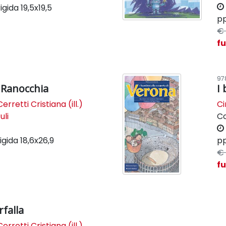
igida
19,5x19,5
pp
€ 
f
97
 Ranocchia
I
Cerretti Cristiana (ill.)
Ci
uli
C
igida
18,6x26,9
pp
€ 
f
rfalla
Cerretti Cristiana (ill.)