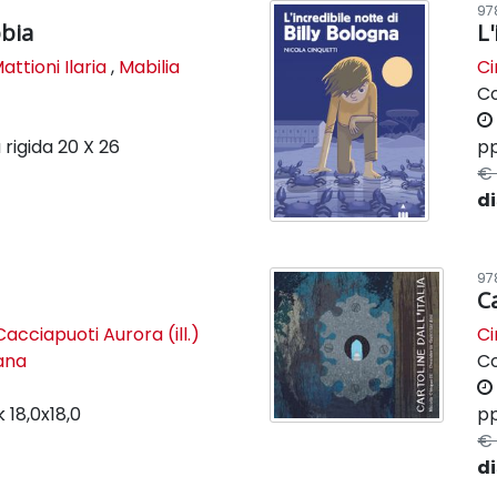
97
bbia
L'
attioni Ilaria
,
Mabilia
Ci
C
 rigida
20 X 26
pp
€ 
di
97
a
Ca
Cacciapuoti Aurora (ill.)
Ci
lana
C
k
18,0x18,0
pp
€ 
di