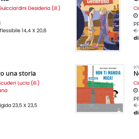
Guicciardini Desideria (ill.)
Ci
3
pp
lessibile
14,4 X 20,8
€ 
di
97
o una storia
N
Scuderi Lucia (ill.)
Ci
lana
pp
igida
23,5 X 23,5
€ 
di