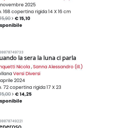
novembre 2025
. 168
copertina rigida
14 X 16 cm
15,90
€ 15,10
sponibile
88878749733
uando la sera la luna ci parla
nquetti Nicola
,
Sanna Alessandro (ill.)
ollana
Versi Diversi
aprile 2024
. 72
copertina rigida
17 X 23
15,00
€ 14,25
sponibile
88878749221
eneroso