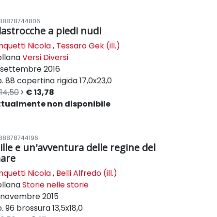
88878744806
ilastrocche a piedi nudi
nquetti Nicola
,
Tessaro Gek (ill.)
ollana
Versi Diversi
settembre 2016
. 88
copertina rigida
17,0x23,0
14,50
€ 13,78
ttualmente non disponibile
88878744196
ille e un'avventura delle regine del
are
nquetti Nicola
,
Belli Alfredo (ill.)
ollana
Storie nelle storie
novembre 2015
. 96
brossura
13,5x18,0