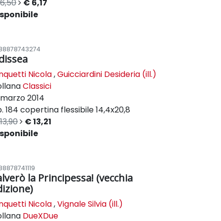
6,50
€ 6,17
sponibile
88878743274
dissea
nquetti Nicola
,
Guicciardini Desideria (ill.)
ollana
Classici
marzo 2014
. 184
copertina flessibile
14,4x20,8
13,90
€ 13,21
sponibile
88878741119
alverò la Principessa! (vecchia
dizione)
nquetti Nicola
,
Vignale Silvia (ill.)
ollana
DueXDue