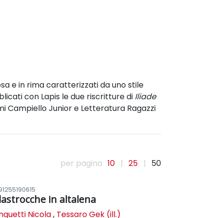
osa e in rima caratterizzati da uno stile
licati con Lapis le due riscritture di
Iliade
emi Campiello Junior e Letteratura Ragazzi
per pagina
10
|
25
|
50
91255190615
ilastrocche in altalena
nquetti Nicola
,
Tessaro Gek (ill.)