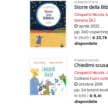
9788878747876
Storie della Bi
Cinquetti Nicola
,
M
Serena (ill.)
aprile 2022
pp. 340
copertina
€ 25,00
€ 23,75
disponibile
9788878746336
Chiedimi scus
Cinquetti Nicola
,
Collana
Fuori col
ottobre 2018
pp. 24
board boo
€ 9,90
€ 9,41
disponibile