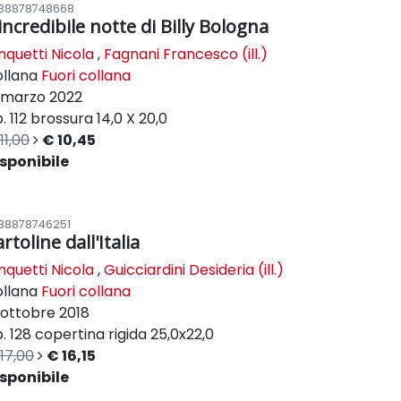
88878748668
incredibile notte di Billy Bologna
nquetti Nicola
,
Fagnani Francesco (ill.)
ollana
Fuori collana
marzo 2022
. 112
brossura
14,0 X 20,0
11,00
€ 10,45
sponibile
88878746251
rtoline dall'Italia
nquetti Nicola
,
Guicciardini Desideria (ill.)
ollana
Fuori collana
ottobre 2018
. 128
copertina rigida
25,0x22,0
17,00
€ 16,15
sponibile