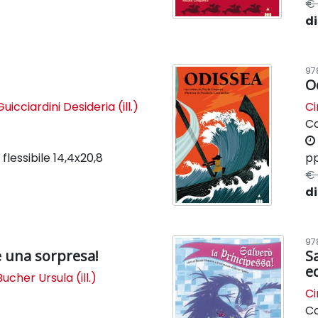
€ 
di
97
O
Guicciardini Desideria (ill.)
Ci
C
flessibile
14,4x20,8
pp
€ 
di
97
è una sorpresa!
S
e
Bucher Ursula (ill.)
Ci
C