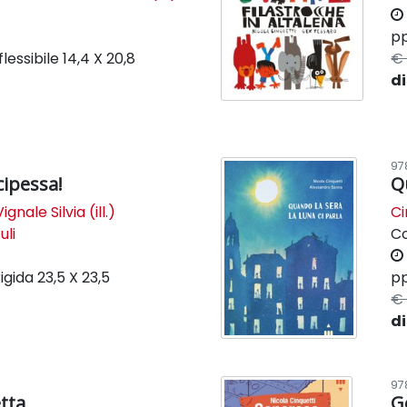
pp
lessibile
14,4 X 20,8
€ 
di
97
cipessa!
Q
Vignale Silvia (ill.)
Ci
uli
C
igida
23,5 X 23,5
pp
€ 
di
97
tta
G