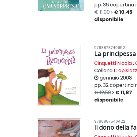
pp. 36
copertina r
€ 11,00
€ 10,45
disponibile
9788878740952
La principessa
Cinquetti Nicola
,
Collana
I Lapislazz
gennaio 2008
pp. 32
copertina r
€ 12,50
€ 11,87
disponibile
9788887546422
Il dono della fa
Cinquetti Nicola
,