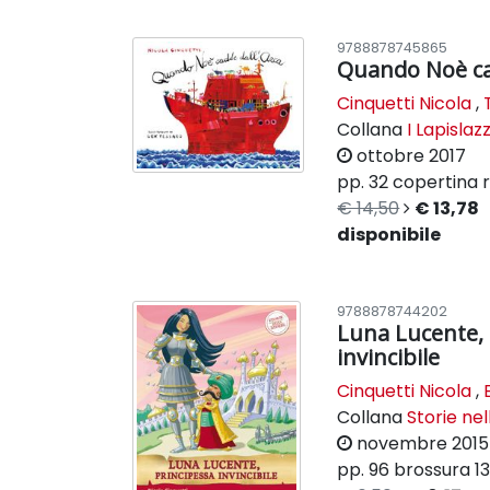
9788878745865
Quando Noè ca
Cinquetti Nicola
,
Collana
I Lapislazz
ottobre 2017
pp. 32
copertina r
€ 14,50
€ 13,78
disponibile
9788878744202
Luna Lucente, 
invincibile
Cinquetti Nicola
,
Collana
Storie nel
novembre 2015
pp. 96
brossura
1