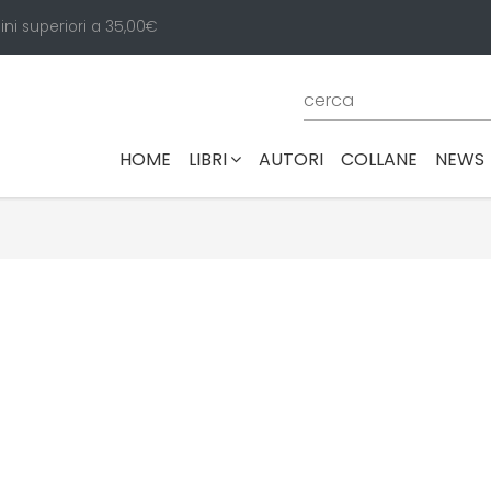
ini superiori a 35,00€
(CURRENT)
HOME
LIBRI
AUTORI
COLLANE
NEWS