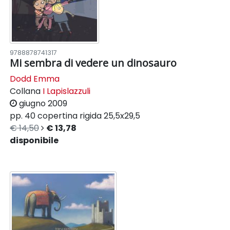
9788878741317
Mi sembra di vedere un dinosauro
Dodd Emma
Collana
I Lapislazzuli
giugno 2009
pp. 40
copertina rigida
25,5x29,5
€ 14,50
€ 13,78
disponibile