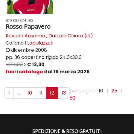
9788878741188
Rosso Papavero
Roveda Anselmo
,
Dattola Chiara (ill.)
Collana
I Lapislazzuli
dicembre 2008
pp. 36
copertina rigida
24,0x30,0
€ 14,00
€ 13,30
fuori catalogo
dal 16 marzo 2026
per pagina
10
|
25
|
1
...
10
11
12
13
50
SPEDIZIONE & RESO GRATUITI