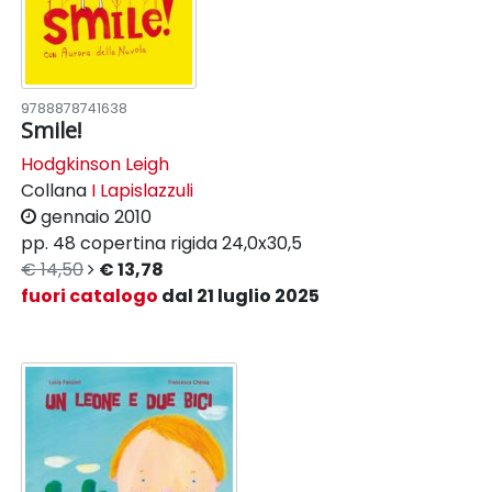
9788878741638
Smile!
Hodgkinson Leigh
Collana
I Lapislazzuli
gennaio 2010
pp. 48
copertina rigida
24,0x30,5
€ 14,50
€ 13,78
fuori catalogo
dal 21 luglio 2025