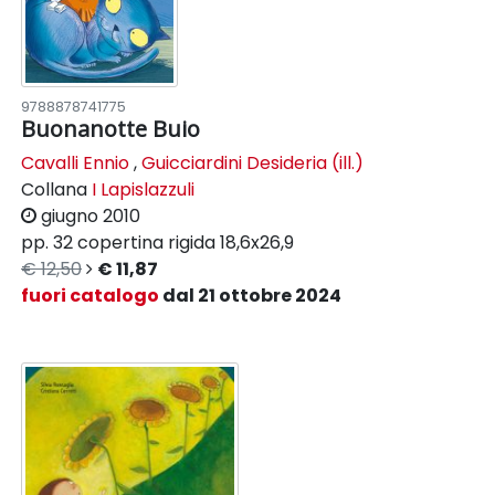
9788878741775
Buonanotte Buio
Cavalli Ennio
,
Guicciardini Desideria (ill.)
Collana
I Lapislazzuli
giugno 2010
pp. 32
copertina rigida
18,6x26,9
€ 12,50
€ 11,87
fuori catalogo
dal 21 ottobre 2024