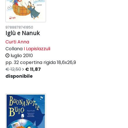
9788878741850
Iglù e Nanuk
Curti Anna
Collana
I Lapislazzuli
luglio 2010
pp. 32
copertina rigida
18,6x26,9
€ 12,50
€ 11,87
disponibile