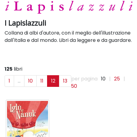
I Lapislazzuli
Collana di albi d'autore, con il meglio dell'illustrazione
dall'Italia e dal mondo. Libri da leggere e da guardare.
125
libri
per pagina
10
|
25
|
1
...
10
11
12
13
50