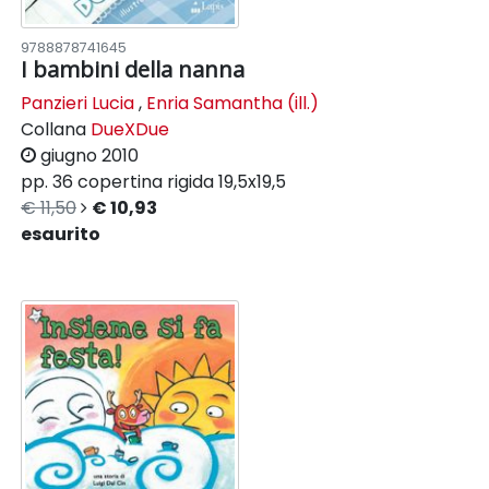
9788878741645
I bambini della nanna
Panzieri Lucia
,
Enria Samantha (ill.)
Collana
DueXDue
giugno 2010
pp. 36
copertina rigida
19,5x19,5
€ 11,50
€ 10,93
esaurito