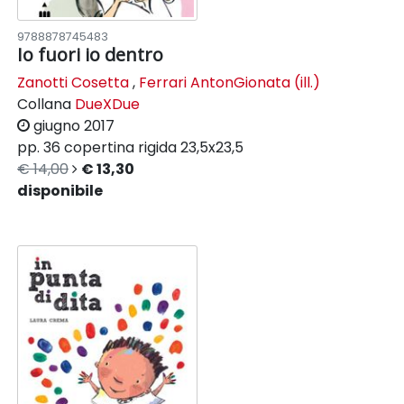
9788878745483
Io fuori io dentro
Zanotti Cosetta
,
Ferrari AntonGionata (ill.)
Collana
DueXDue
giugno 2017
pp. 36
copertina rigida
23,5x23,5
€ 14,00
€ 13,30
disponibile