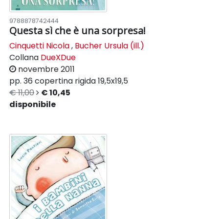
9788878742444
Questa sì che è una sorpresa!
Cinquetti Nicola
,
Bucher Ursula (ill.)
Collana
DueXDue
novembre 2011
pp. 36
copertina rigida
19,5x19,5
€ 11,00
€ 10,45
disponibile