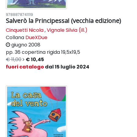
9788878741119
Salverò la Principessa! (vecchia edizione)
Cinquetti Nicola
,
Vignale Silvia (ill.)
Collana
DueXDue
giugno 2008
pp. 36
copertina rigida
19,5x19,5
€ 11,00
€ 10,45
fuori catalogo
dal 15 luglio 2024