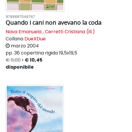
9788887546767
Quando i cani non avevano la coda
Nava Emanuela
,
Cerretti Cristiana (ill.)
Collana
DueXDue
marzo 2004
pp. 36
copertina rigida
19,5x19,5
€ 11,00
€ 10,45
disponibile