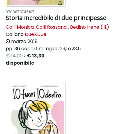
9788878746107
Storia incredibile di due principesse
Colli Monica
,
Colli Rossana
,
Bedino Irene (ill.)
Collana
DueXDue
marzo 2018
pp. 36
copertina rigida
23,5x23,5
€ 14,00
€ 13,30
disponibile