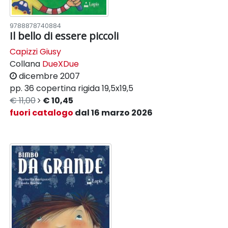
9788878740884
Il bello di essere piccoli
Capizzi Giusy
Collana
DueXDue
dicembre 2007
pp. 36
copertina rigida
19,5x19,5
€ 11,00
€ 10,45
fuori catalogo
dal 16 marzo 2026