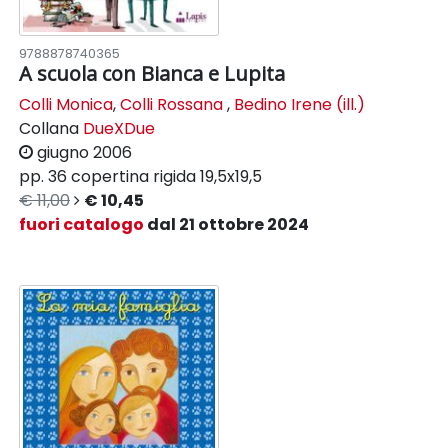
9788878740365
A scuola con Bianca e Lupita
Colli Monica
,
Colli Rossana
,
Bedino Irene (ill.)
Collana
DueXDue
giugno 2006
pp. 36
copertina rigida
19,5x19,5
€ 11,00
€ 10,45
fuori catalogo
dal 21 ottobre 2024