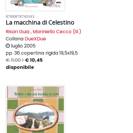
9788878740143
La macchina di Celestino
Risari Guia
,
Mariniello Cecco (ill.)
Collana
DueXDue
luglio 2005
pp. 36
copertina rigida
19,5x19,5
€ 11,00
€ 10,45
disponibile