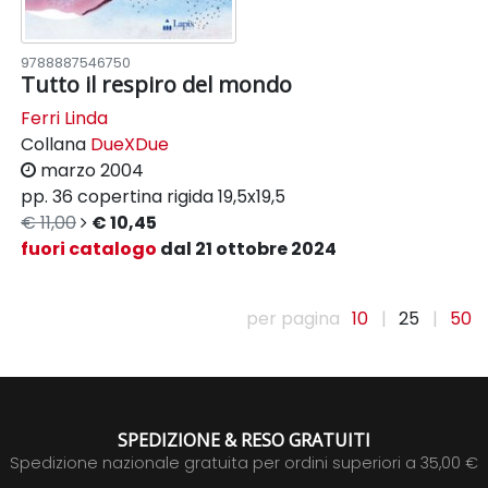
9788887546750
Tutto il respiro del mondo
Ferri Linda
Collana
DueXDue
marzo 2004
pp. 36
copertina rigida
19,5x19,5
€ 11,00
€ 10,45
fuori catalogo
dal 21 ottobre 2024
per pagina
10
|
25
|
50
SPEDIZIONE & RESO GRATUITI
Spedizione nazionale gratuita per ordini superiori a 35,00 €