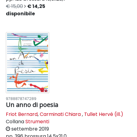
€ 15,00
€ 14,25
disponibile
9788878747289
Un anno di poesia
Friot Bernard
,
Carminati Chiara
,
Tullet Hervé (ill.)
Collana
Strumenti
settembre 2019
pp. 396
brossura
14,5x21,0