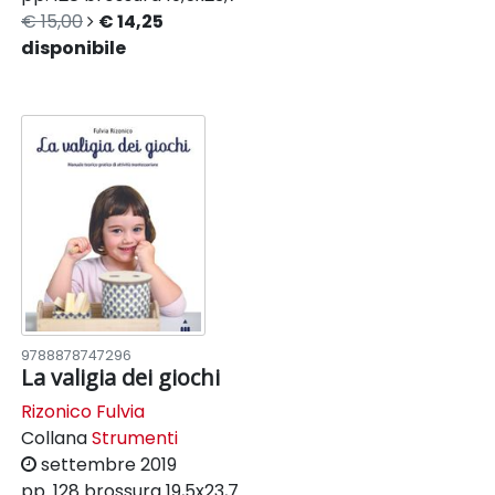
€ 15,00
€ 14,25
disponibile
9788878747296
La valigia dei giochi
Rizonico Fulvia
Collana
Strumenti
settembre 2019
pp. 128
brossura
19,5x23,7