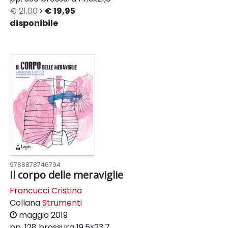
€ 21,00
€ 19,95
disponibile
9788878746794
Il corpo delle meraviglie
Francucci Cristina
Collana
Strumenti
maggio 2019
pp. 128
brossura
19,5x23,7