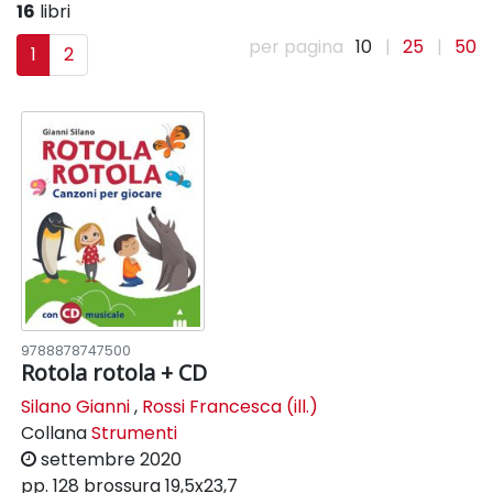
16
libri
per pagina
10
|
25
|
50
1
2
9788878747500
Rotola rotola + CD
Silano Gianni
,
Rossi Francesca (ill.)
Collana
Strumenti
settembre 2020
pp. 128
brossura
19,5x23,7