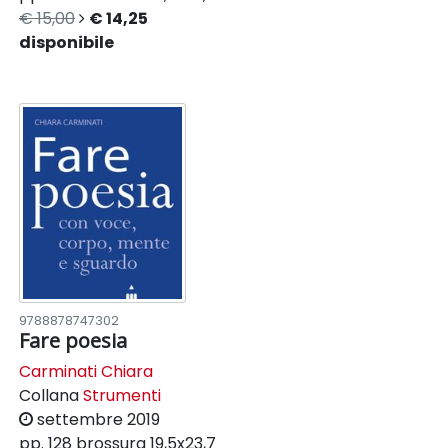
€ 15,00
€ 14,25
disponibile
9788878747302
Fare poesia
Carminati Chiara
Collana
Strumenti
settembre 2019
pp. 128
brossura
19,5x23,7