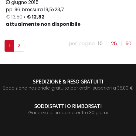
giugno 2015
pp. 96
brossura
19,5x23,7
€ 13,50
€ 12,82
attualmente non disponibile
per pagina
10
|
25
|
50
1
2
SPEDIZIONE & RESO GRATUITI
Spedizione nazionale gratuita per ordini superiori a 35,00 €
SODDISFATTI O RIMBORSATI
Garanzia di rimborso entro 30 giorni