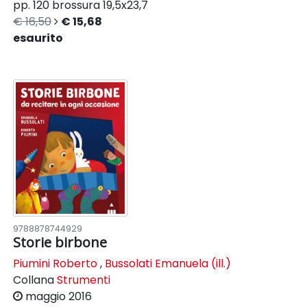
pp. 120
brossura
19,5x23,7
€ 16,50
€ 15,68
esaurito
9788878744929
Storie birbone
Piumini Roberto
,
Bussolati Emanuela (ill.)
Collana
Strumenti
maggio 2016