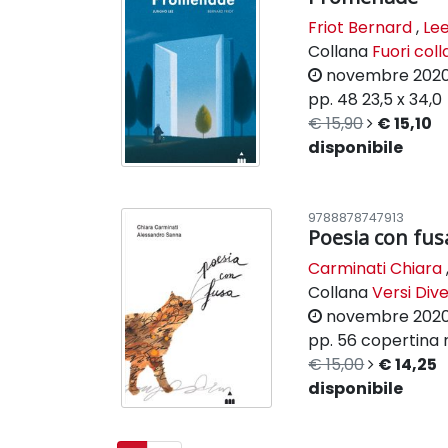
Friot Bernard
,
Lee
Collana
Fuori col
novembre 202
pp. 48
23,5 x 34,0
€ 15,90
€ 15,10
disponibile
9788878747913
Poesia con fus
Carminati Chiara
Collana
Versi Dive
novembre 202
pp. 56
copertina r
€ 15,00
€ 14,25
disponibile