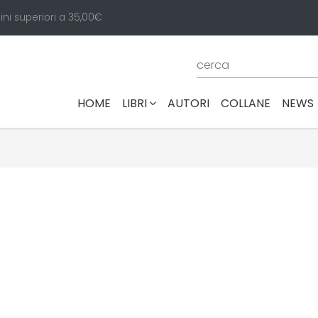
ini superiori a 35,00€
(CURRENT)
HOME
LIBRI
AUTORI
COLLANE
NEWS