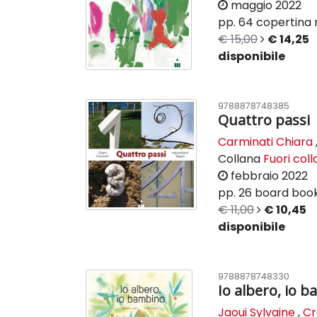
maggio 2022
pp. 64
copertina 
€ 15,00
€ 14,25
disponibile
9788878748385
Quattro passi
Carminati Chiara
Collana
Fuori col
febbraio 2022
pp. 26
board boo
€ 11,00
€ 10,45
disponibile
9788878748330
Io albero, io 
Jaoui Sylvaine
,
Cr