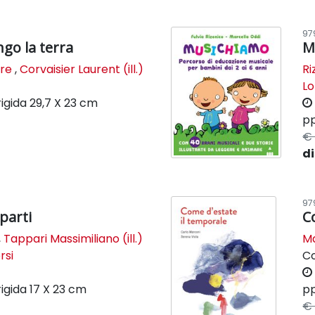
97
ngo la terra
M
re
,
Corvaisier Laurent (ill.)
Ri
Lo
igida
29,7 X 23 cm
pp
€ 
di
97
parti
C
,
Tappari Massimiliano (ill.)
Ma
rsi
C
igida
17 X 23 cm
pp
€ 