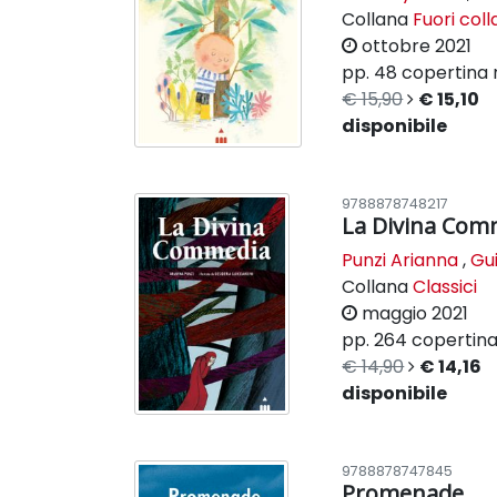
Collana
Fuori col
ottobre 2021
pp. 48
copertina 
€ 15,90
€ 15,10
disponibile
9788878748217
La Divina Com
Punzi Arianna
,
Gui
Collana
Classici
maggio 2021
pp. 264
copertina 
€ 14,90
€ 14,16
disponibile
9788878747845
Promenade