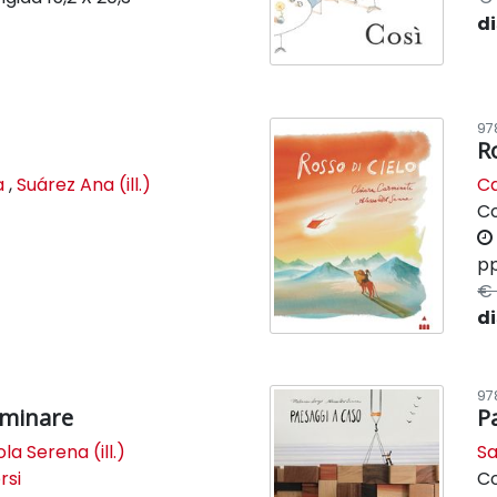
di
97
R
a
,
Suárez Ana (ill.)
Ca
C
pp
€ 
di
97
mminare
P
ola Serena (ill.)
Sa
rsi
C