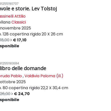
91255190707
vole e storie. Lev Tolstoj
ssinelli Attilio
ollana
Classici
novembre 2025
. 128
copertina rigida
20 X 26 cm
18,00
€ 17,10
sponibile
91255190684
l libro delle domande
ruda Pablo
,
Valdivia Paloma (ill.)
ottobre 2025
. 80
copertina rigida
22,2 X 30,4 cm
26,00
€ 24,70
sponibile