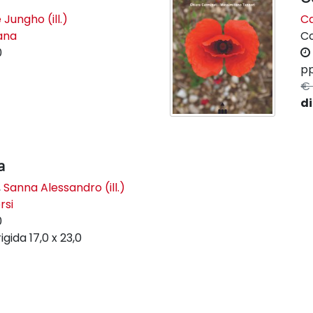
 Jungho (ill.)
Ca
lana
C
0
pp
€ 
di
a
,
Sanna Alessandro (ill.)
rsi
0
igida
17,0 x 23,0