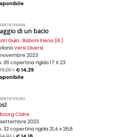
sponibile
88878749498
iaggio di un bacio
sari Guia
,
Baboni Elena (ill.)
ollana
Versi Diversi
novembre 2023
. 36
copertina rigida
17 X 23
15,00
€ 14,25
sponibile
88878749382
osì
bourg Claire
settembre 2023
. 32
copertina rigida
21,4 x 26,8
14,90
€ 14,16