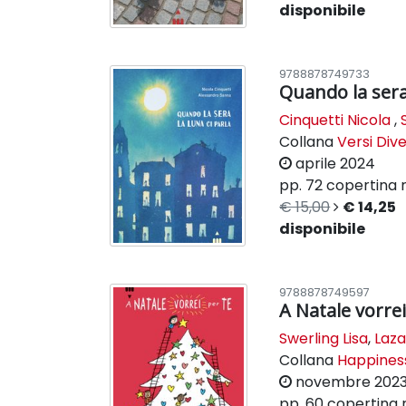
disponibile
9788878749733
Quando la sera 
Cinquetti Nicola
,
Collana
Versi Dive
aprile 2024
pp. 72
copertina r
€ 15,00
€ 14,25
disponibile
9788878749597
A Natale vorrei
Swerling Lisa
,
Laza
Collana
Happines
novembre 202
pp. 60
copertina r