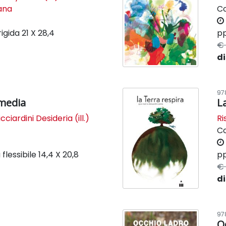
lana
C
rigida
21 X 28,4
pp
€ 
di
97
media
L
cciardini Desideria (ill.)
Ri
C
flessibile
14,4 X 20,8
pp
€ 
di
97
O