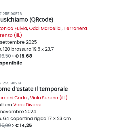
91255190578
usichiamo (QRcode)
zonico Fulvia
,
Oddi Marcella
,
Terranera
renzo (ill.)
settembre 2025
. 120
brossura
19,5 x 23,7
16,50
€ 15,68
sponibile
91255190219
ome d'estate il temporale
rconi Carlo
,
Viola Serena (ill.)
ollana
Versi Diversi
novembre 2024
. 64
copertina rigida
17 X 23 cm
15,00
€ 14,25