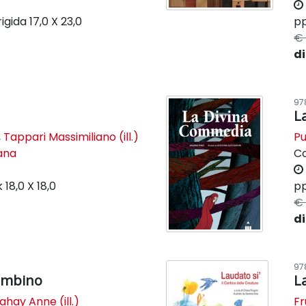
rigida
17,0 X 23,0
pp
€ 
di
97
L
,
Tappari Massimiliano (ill.)
Pu
lana
C
k
18,0 X 18,0
pp
€ 
di
97
bambino
L
ahay Anne (ill.)
Fr