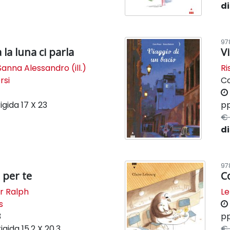
di
97
la luna ci parla
V
Sanna Alessandro (ill.)
Ri
rsi
C
igida
17 X 23
pp
€ 
di
97
 per te
C
r Ralph
Le
s
3
pp
igida
15,2 X 20,3
€ 