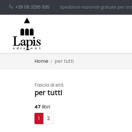
+39 06 3295 935
Spedizioni nazionali gratuite per ord
Home
per tutti
Fascia di età
per tutti
47
libri
1
2