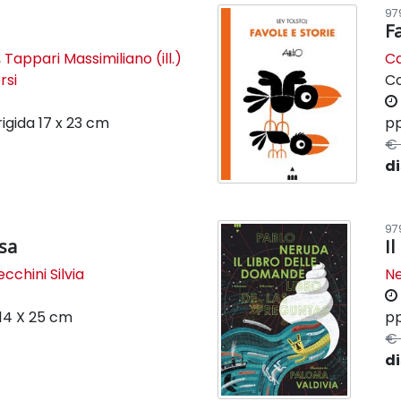
97
Fa
,
Tappari Massimiliano (ill.)
Ca
rsi
C
rigida
17 x 23 cm
pp
€ 
di
97
 sa
I
cchini Silvia
Ne
14 X 25 cm
pp
€ 
di