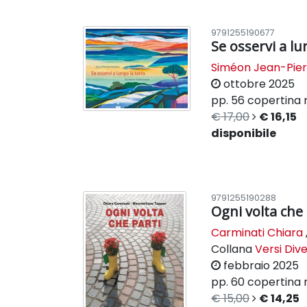
9791255190677
Se osservi a lu
Siméon Jean-Pier
ottobre 2025
pp. 56
copertina r
€ 17,00
€ 16,15
disponibile
9791255190288
Ogni volta che 
Carminati Chiara
Collana
Versi Dive
febbraio 2025
pp. 60
copertina r
€ 15,00
€ 14,25