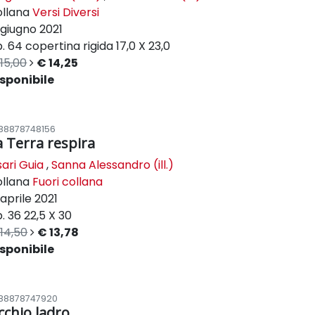
ollana
Versi Diversi
giugno 2021
. 64
copertina rigida
17,0 X 23,0
15,00
€ 14,25
sponibile
88878748156
a Terra respira
sari Guia
,
Sanna Alessandro (ill.)
ollana
Fuori collana
aprile 2021
. 36
22,5 X 30
14,50
€ 13,78
sponibile
88878747920
cchio ladro