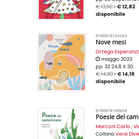
€ 13,50
€ 12,82
disponibile
9788878749283
Nove mesi
Ortega Esperanz
maggio 2023
pp. 32
24,8 X 30
€ 14,90
€ 14,16
disponibile
9788878748804
Poesie del ca
Marconi Carlo
,
Vi
Collana
Versi Dive