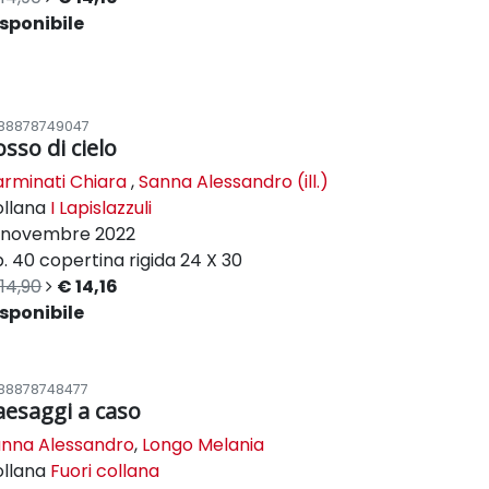
sponibile
88878749047
osso di cielo
rminati Chiara
,
Sanna Alessandro (ill.)
ollana
I Lapislazzuli
novembre 2022
. 40
copertina rigida
24 X 30
14,90
€ 14,16
sponibile
88878748477
aesaggi a caso
nna Alessandro
,
Longo Melania
ollana
Fuori collana