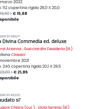
marzo 2022
. 112
copertina rigida
28,0 X 20,0
16,50
€ 15,68
sponibile
88878748507
a Divina Commedia ed. deluxe
nzi Arianna
,
Guicciardini Desideria (ill.)
ollana
Classici
novembre 2021
. 240
copertina rigida
20,1 X 29,5
23,00
€ 21,85
sponibile
88878748200
audato si'
ugoni Chiara (cur.)
,
Viola Serena (ill.)