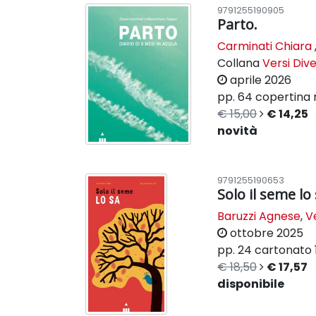
9791255190905
Parto.
Carminati Chiara
Collana
Versi Dive
aprile 2026
pp. 64
copertina 
€ 15,00
€ 14,25
novità
9791255190653
Solo il seme lo
Baruzzi Agnese
,
Ve
ottobre 2025
pp. 24
cartonato
€ 18,50
€ 17,57
disponibile