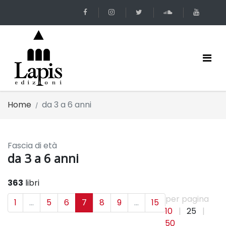
Home
da 3 a 6 anni
Fascia di età
da 3 a 6 anni
363
libri
per pagina
1
...
5
6
7
8
9
...
15
10
|
25
|
50