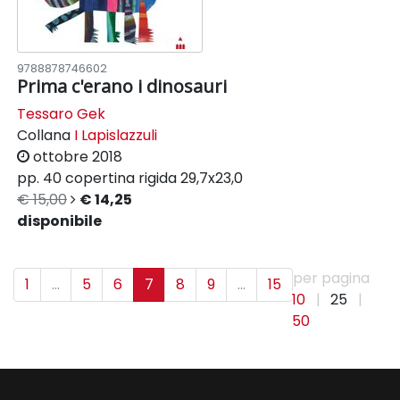
9788878746602
Prima c'erano i dinosauri
Tessaro Gek
Collana
I Lapislazzuli
ottobre 2018
pp. 40
copertina rigida
29,7x23,0
€ 15,00
€ 14,25
disponibile
per pagina
1
...
5
6
7
8
9
...
15
10
|
25
|
50