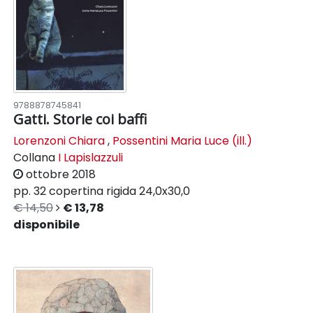
9788878745841
Gatti. Storie coi baffi
Lorenzoni Chiara
,
Possentini Maria Luce (ill.)
Collana
I Lapislazzuli
ottobre 2018
pp. 32
copertina rigida
24,0x30,0
€ 14,50
€ 13,78
disponibile