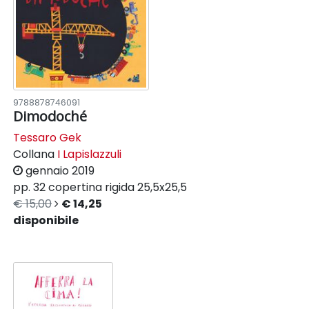
9788878746091
Dimodoché
Tessaro Gek
Collana
I Lapislazzuli
gennaio 2019
pp. 32
copertina rigida
25,5x25,5
€ 15,00
€ 14,25
disponibile