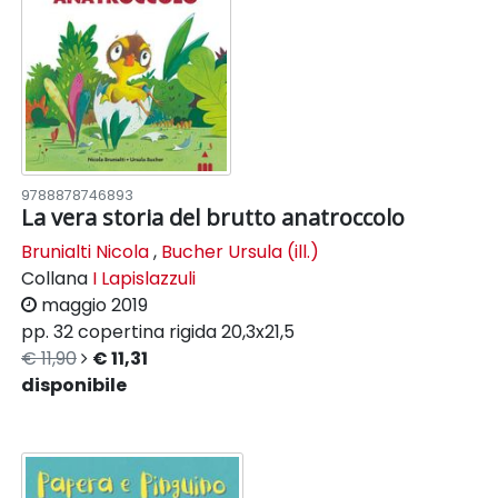
9788878746893
La vera storia del brutto anatroccolo
Brunialti Nicola
,
Bucher Ursula (ill.)
Collana
I Lapislazzuli
maggio 2019
pp. 32
copertina rigida
20,3x21,5
€ 11,90
€ 11,31
disponibile