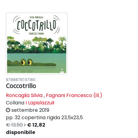
9788878747180
Coccotrillo
Roncaglia Silvia
,
Fagnani Francesco (ill.)
Collana
I Lapislazzuli
settembre 2019
pp. 32
copertina rigida
23,5x23,5
€ 13,50
€ 12,82
disponibile