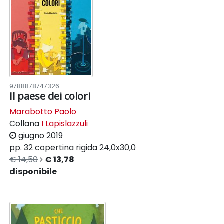
9788878747326
Il paese dei colori
Marabotto Paolo
Collana
I Lapislazzuli
giugno 2019
pp. 32
copertina rigida
24,0x30,0
€ 14,50
€ 13,78
disponibile