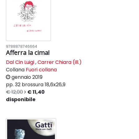
9788878746664
Afferra la cima!
Dal Cin Luigi
,
Carrer Chiara (ill.)
Collana
Fuori collana
gennaio 2019
pp. 32
brossura
18,6x26,9
€ 12,00
€ 11,40
disponibile