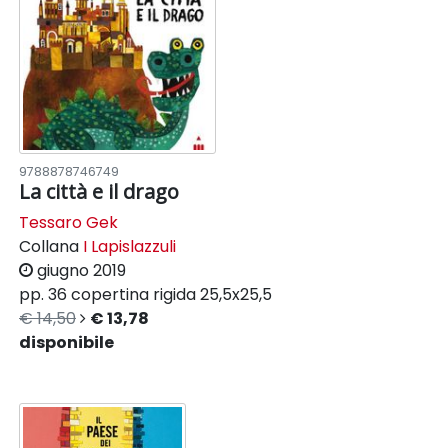
9788878746749
La città e il drago
Tessaro Gek
Collana
I Lapislazzuli
giugno 2019
pp. 36
copertina rigida
25,5x25,5
€ 14,50
€ 13,78
disponibile