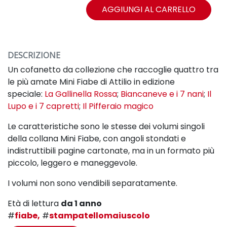
AGGIUNGI AL CARRELLO
DESCRIZIONE
Un cofanetto da collezione che raccoglie quattro tra
le più amate Mini Fiabe di Attilio in edizione
speciale:
La Gallinella Rossa
;
Biancaneve e i 7 nani
;
Il
Lupo e i 7 capretti
;
Il Pifferaio magico
Le caratteristiche sono le stesse dei volumi singoli
della collana Mini Fiabe, con angoli stondati e
indistruttibili pagine cartonate, ma in un formato più
piccolo, leggero e maneggevole.
I volumi non sono vendibili separatamente.
Età di lettura
da 1 anno
#
fiabe,
#
stampatellomaiuscolo