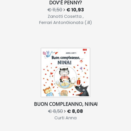
DOV'È PENNY?
€ 11,50
€ 10,93
Zanotti Cosetta ,
Ferrari AntonGionata (.ill)
BUON COMPLEANNO, NINA!
€ 8,50
€ 8,08
Curti Anna