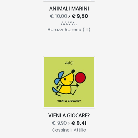
ANIMALI MARINI
€ 10,00
€ 9,50
AA.VV. ,
Baruzzi Agnese (.ill)
VIENI A GIOCARE?
€ 9,90
€ 9,41
Cassinelli Attilio