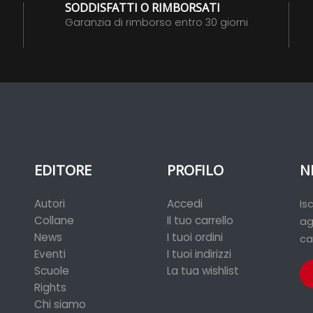
SODDISFATTI O RIMBORSATI
Garanzia di rimborso entro 30 giorni
EDITORE
PROFILO
N
Autori
Accedi
Is
Collane
Il tuo carrello
ag
News
I tuoi ordini
ca
Eventi
I tuoi indirizzi
Scuole
La tua wishlist
Rights
Chi siamo