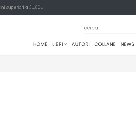
ini superiori a 35,00€
(CURRENT)
HOME
LIBRI
AUTORI
COLLANE
NEWS