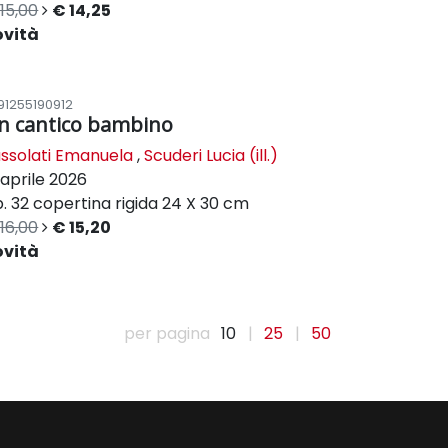
15,00
€ 14,25
ovità
91255190912
n cantico bambino
ssolati Emanuela
,
Scuderi Lucia (ill.)
aprile 2026
. 32
copertina rigida
24 X 30 cm
16,00
€ 15,20
ovità
per pagina
10
|
25
|
50