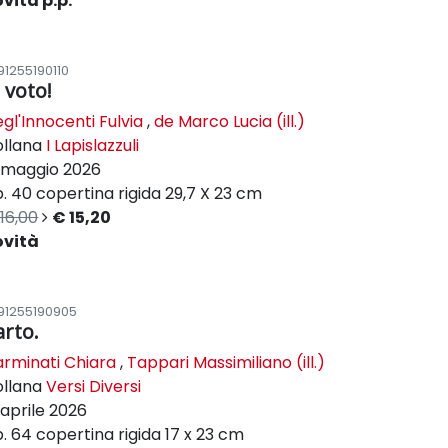
vità p.p.
91255190110
 voto!
gl'Innocenti Fulvia
,
de Marco Lucia (ill.)
ollana
I Lapislazzuli
maggio 2026
. 40
copertina rigida
29,7 X 23 cm
16,00
€ 15,20
ovità
91255190905
arto.
rminati Chiara
,
Tappari Massimiliano (ill.)
ollana
Versi Diversi
aprile 2026
. 64
copertina rigida
17 x 23 cm