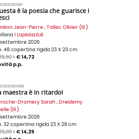
91255190981
uesta è la poesia che guarisce i
esci
méon Jean-Pierre
,
Tallec Olivier (ill.)
ollana
I Lapislazzuli
settembre 2026
. 48
copertina rigida
23 X 23 cm
15,50
€ 14,72
vità p.p.
91255190998
a maestra è in ritardo!
uroche-Dromery Sarah
,
Dreidemy
elle (ill.)
settembre 2026
. 32
copertina rigida
23 X 29 cm
15,00
€ 14,25