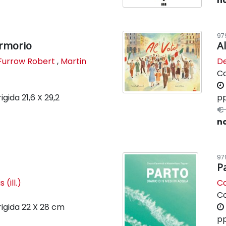
no
97
rmorio
Al
Furrow Robert
,
Martin
De
C
rigida
21,6 X 29,2
pp
€ 
n
97
P
 (ill.)
Ca
C
rigida
22 X 28 cm
pp