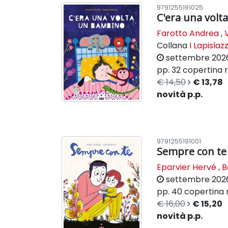
9791255191025
C'era una vol
Farotto Andrea
,
Collana
I Lapislazz
settembre 202
pp. 32
copertina r
€ 14,50
€ 13,78
novità p.p.
9791255191001
Sempre con te
Eparvier Hervé
,
B
settembre 202
pp. 40
copertina 
€ 16,00
€ 15,20
novità p.p.