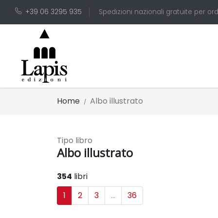
+39 06 3295 935
Spedizioni nazionali gratuite per ord
Home
Albo illustrato
Tipo libro
Albo illustrato
354
libri
1
2
3
...
36