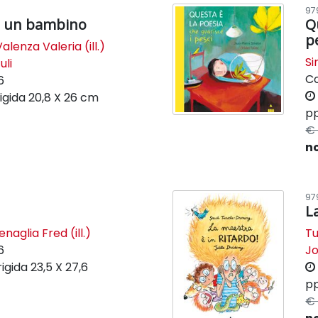
97
ta un bambino
Q
p
Valenza Valeria (ill.)
Si
uli
C
6
igida
20,8 X 26 cm
pp
€ 
no
97
L
enaglia Fred (ill.)
T
6
Jo
rigida
23,5 X 27,6
pp
€ 