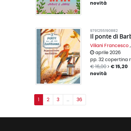
novità
9791255190882
Il ponte di Bar
Viliani Francesco
aprile 2026
pp. 32
copertina r
€ 16,00
€ 15,20
novità
1
2
3
...
36