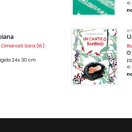
€ 
n
97
biana
U
,
Cimarosti Sara (ill.)
Bu
igida
24x 30 cm
pp
€ 
n