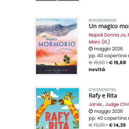
9791255190929
Un magico mo
Napoli Donna Jo
,
Marc (ill.)
maggio 2026
pp. 40
copertina 
€ 16,50
€ 15,68
novità
9791255190790
Rafy e Rita
Jarvis
,
Judge Chris
maggio 2026
pp. 40
copertina 
€ 15,00
€ 14,25