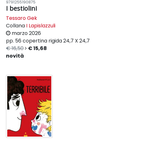
9791255190875
I bestiolini
Tessaro Gek
Collana
I Lapislazzuli
marzo 2026
pp. 56
copertina rigida
24,7 X 24,7
€ 16,50
€ 15,68
novità