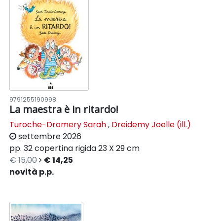
9791255190998
La maestra è in ritardo!
Turoche-Dromery Sarah
,
Dreidemy Joelle (ill.)
settembre 2026
pp. 32
copertina rigida
23 X 29 cm
€ 15,00
€ 14,25
novità p.p.