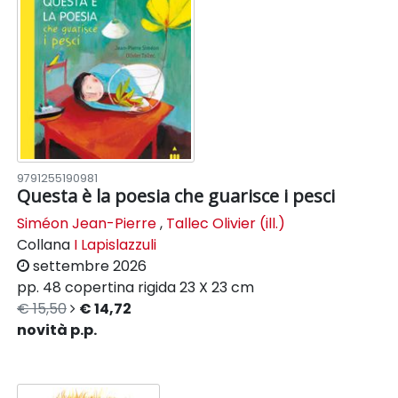
9791255190981
Questa è la poesia che guarisce i pesci
Siméon Jean-Pierre
,
Tallec Olivier (ill.)
Collana
I Lapislazzuli
settembre 2026
pp. 48
copertina rigida
23 X 23 cm
€ 15,50
€ 14,72
novità p.p.