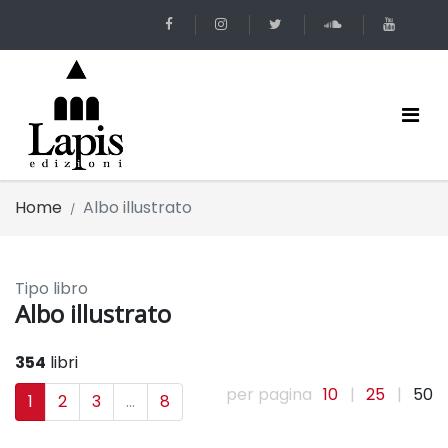
Home
Albo illustrato
Tipo libro
Albo illustrato
354
libri
per pagina
10
|
25
|
50
1
2
3
...
8