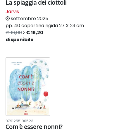
La spiaggia dei ciottoli
Jarvis
settembre 2025
pp. 40
copertina rigida
27 X 23 cm
€ 16,00
€ 15,20
disponibile
9791255190523
Com'è essere nonni?