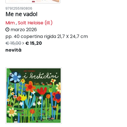
9791255190806
Me ne vado!
Mim
,
Solt Heloise (ill.)
marzo 2026
pp. 40
copertina rigida
21,7 X 24,7 cm
€ 16,00
€ 15,20
novità