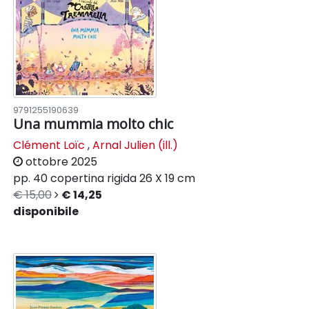
9791255190639
Una mummia molto chic
Clément Loïc
,
Arnal Julien (ill.)
ottobre 2025
pp. 40
copertina rigida
26 X 19 cm
€ 15,00
€ 14,25
disponibile