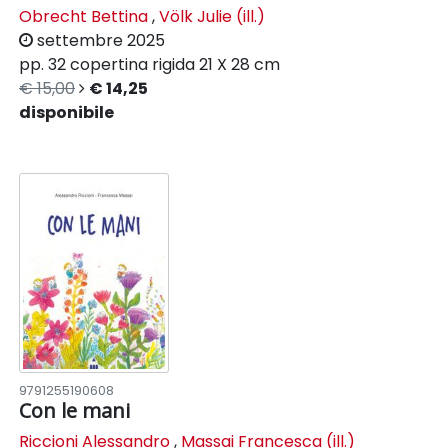
Obrecht Bettina
,
Völk Julie (ill.)
settembre 2025
pp. 32
copertina rigida
21 X 28 cm
€ 15,00
€ 14,25
disponibile
9791255190608
Con le mani
Riccioni Alessandro
,
Massai Francesca (ill.)