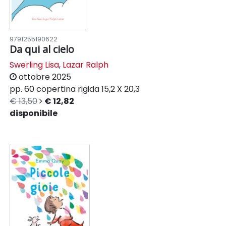
9791255190622
Da qui al cielo
Swerling Lisa
,
Lazar Ralph
ottobre 2025
pp. 60
copertina rigida
15,2 X 20,3
€ 13,50
€ 12,82
disponibile