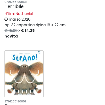
9791255190868
Terribile
H'Limi Nathaniel
marzo 2026
pp. 32
copertina rigida
16 X 22 cm
€ 15,00
€ 14,25
novità
9791255190851