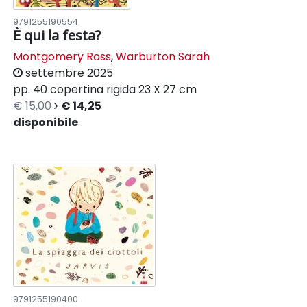
9791255190554
È qui la festa?
Montgomery Ross
,
Warburton Sarah
settembre 2025
pp. 40
copertina rigida
23 X 27 cm
€ 15,00
€ 14,25
disponibile
9791255190400