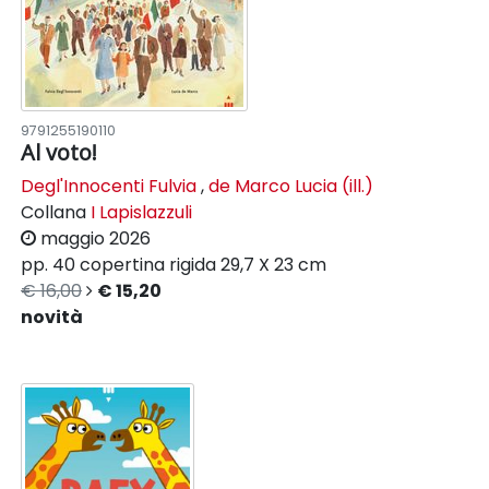
9791255190110
Al voto!
Degl'Innocenti Fulvia
,
de Marco Lucia (ill.)
Collana
I Lapislazzuli
maggio 2026
pp. 40
copertina rigida
29,7 X 23 cm
€ 16,00
€ 15,20
novità