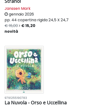
Strano!
Janssen Mark
gennaio 2026
pp. 44
copertina rigida
24,5 X 24,7
€ 16,00
€ 15,20
novità
9791255190783
La Nuvola - Orso e Uccellina