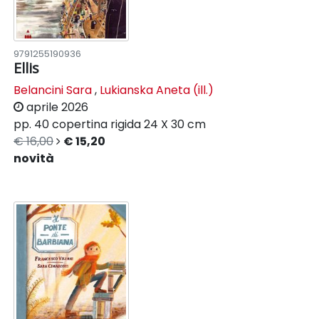
9791255190936
Ellis
Belancini Sara
,
Lukianska Aneta (ill.)
aprile 2026
pp. 40
copertina rigida
24 X 30 cm
€ 16,00
€ 15,20
novità