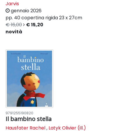
Jarvis
gennaio 2026
pp. 40
copertina rigida
23 x 27cm
€ 16,00
€ 15,20
novità
9791255190820
Il bambino stella
Hausfater Rachel
,
Latyk Olivier (ill.)