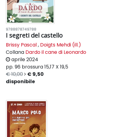
9788878749788
I segreti del castello
Brissy Pascal
,
Doigts Mehdi (ill.)
Collana
Dardo il cane di Leonardo
aprile 2024
pp. 96
brossura
15,17 X 19,5
€ 10,00
€ 9,50
disponibile