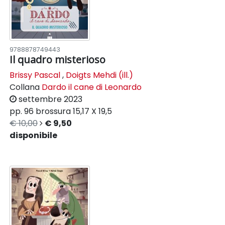
9788878749443
Il quadro misterioso
Brissy Pascal
,
Doigts Mehdi (ill.)
Collana
Dardo il cane di Leonardo
settembre 2023
pp. 96
brossura
15,17 X 19,5
€ 10,00
€ 9,50
disponibile