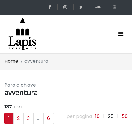
Home
avventura
Parola chiave
avventura
137
libri
per pagina
10
|
25
|
50
1
2
3
...
6