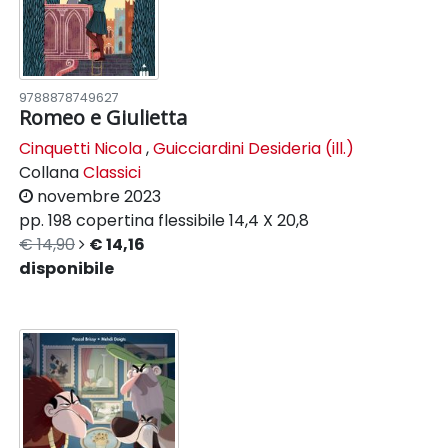
9788878749627
Romeo e Giulietta
Cinquetti Nicola
,
Guicciardini Desideria (ill.)
Collana
Classici
novembre 2023
pp. 198
copertina flessibile
14,4 X 20,8
€ 14,90
€ 14,16
disponibile