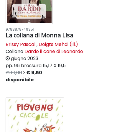
9788878749351
La collana di Monna Lisa
Brissy Pascal
,
Doigts Mehdi (ill.)
Collana
Dardo il cane di Leonardo
giugno 2023
pp. 96
brossura
15,17 X 19,5
€ 10,00
€ 9,50
disponibile