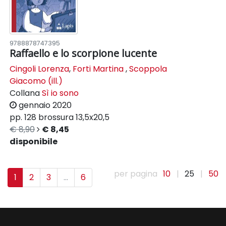
9788878747395
Raffaello e lo scorpione lucente
Cingoli Lorenza
,
Forti Martina
,
Scoppola
Giacomo (ill.)
Collana
Sì io sono
gennaio 2020
pp. 128
brossura
13,5x20,5
€ 8,90
€ 8,45
disponibile
per pagina
10
|
25
|
50
1
2
3
...
6