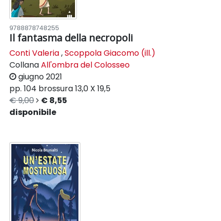
9788878748255
Il fantasma della necropoli
Conti Valeria
,
Scoppola Giacomo (ill.)
Collana
All'ombra del Colosseo
giugno 2021
pp. 104
brossura
13,0 X 19,5
€ 9,00
€ 8,55
disponibile