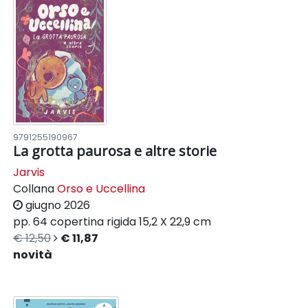
9791255190967
La grotta paurosa e altre storie
Jarvis
Collana
Orso e Uccellina
giugno 2026
pp. 64
copertina rigida
15,2 X 22,9 cm
€ 12,50
€ 11,87
novità