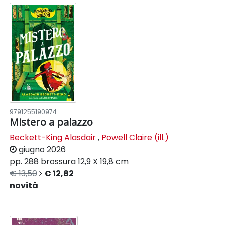
9791255190974
Mistero a palazzo
Beckett-King Alasdair
,
Powell Claire (ill.)
giugno 2026
pp. 288
brossura
12,9 X 19,8 cm
€ 13,50
€ 12,82
novità