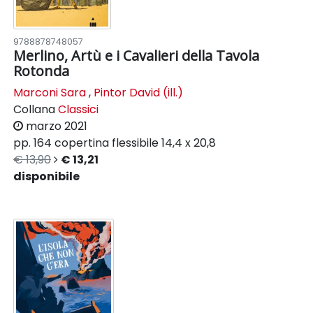
9788878748057
Merlino, Artù e i Cavalieri della Tavola
Rotonda
Marconi Sara
,
Pintor David (ill.)
Collana
Classici
marzo 2021
pp. 164
copertina flessibile
14,4 x 20,8
€ 13,90
€ 13,21
disponibile