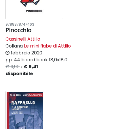
9788878747463
Pinocchio
Cassinelli Attilio
Collana
Le mini fiabe di Attilio
febbraio 2020
pp. 44
board book
18,0x18,0
€ 9,90
€ 9,41
disponibile