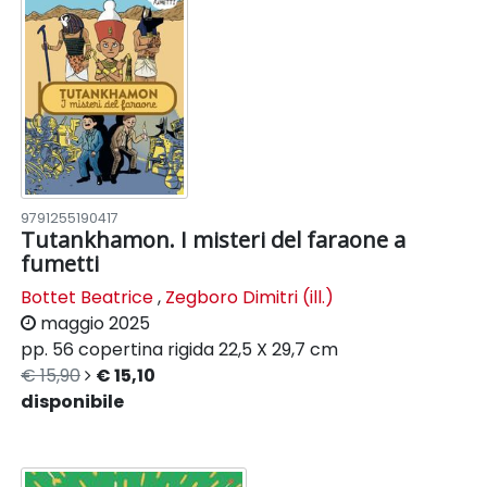
9791255190417
Tutankhamon. I misteri del faraone a
fumetti
Bottet Beatrice
,
Zegboro Dimitri (ill.)
maggio 2025
pp. 56
copertina rigida
22,5 X 29,7 cm
€ 15,90
€ 15,10
disponibile