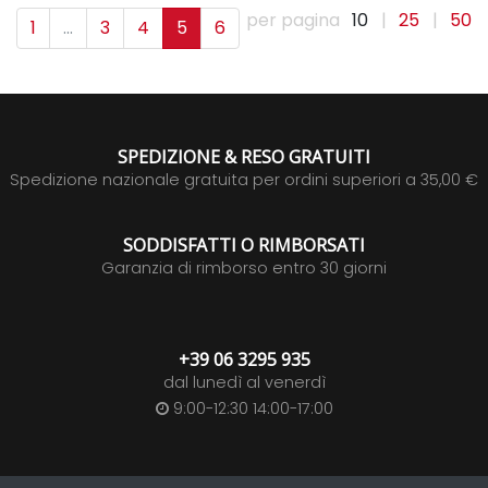
per pagina
10
|
25
|
50
1
...
3
4
5
6
SPEDIZIONE & RESO GRATUITI
Spedizione nazionale gratuita per ordini superiori a 35,00 €
SODDISFATTI O RIMBORSATI
Garanzia di rimborso entro 30 giorni
+39 06 3295 935
dal lunedì al venerdì
9:00-12:30 14:00-17:00