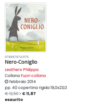
9788878743175
Nero-Coniglio
Leathers Philippa
Collana
Fuori collana
febbraio 2014
pp. 40
copertina rigida
19,0x23,0
€ 12,50
€ 11,87
esaurito