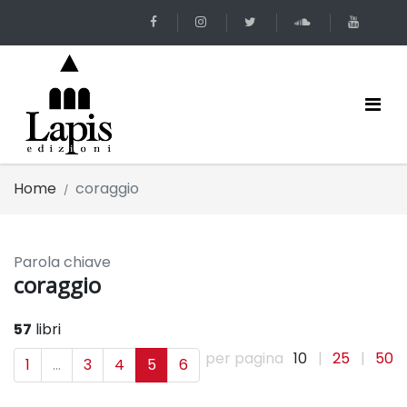
Home
coraggio
Parola chiave
coraggio
57
libri
per pagina
10
|
25
|
50
1
...
3
4
5
6