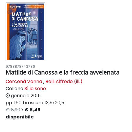
9788878743786
Matilde di Canossa e la freccia avvelenata
Cercenà Vanna
,
Belli Alfredo (ill.)
Collana
Sì io sono
gennaio 2015
pp. 160
brossura
13,5x20,5
€ 8,90
€ 8,45
disponibile