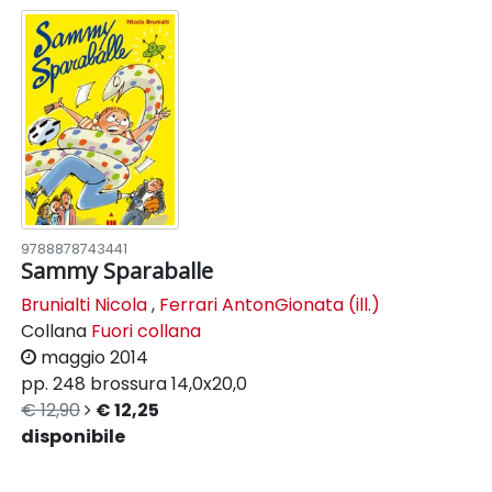
9788878743441
Sammy Sparaballe
Brunialti Nicola
,
Ferrari AntonGionata (ill.)
Collana
Fuori collana
maggio 2014
pp. 248
brossura
14,0x20,0
€ 12,90
€ 12,25
disponibile